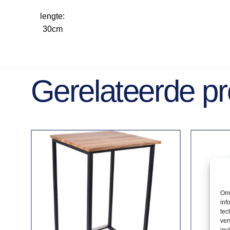
lengte:
30cm
Gerelateerde p
Om 
inf
tec
ver
inv