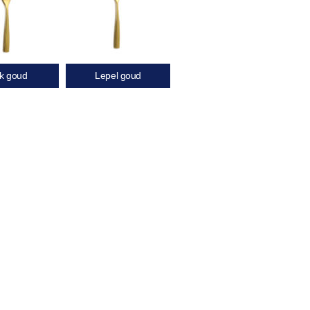
k goud
Lepel goud