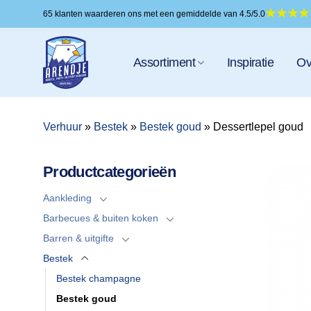
Ga
65 klanten waarderen ons met een gemiddelde van 4.5/5.0
naar
inhoud
Assortiment
Inspiratie
Ov
Verhuur
»
Bestek
»
Bestek goud
»
Dessertlepel goud
Productcategorieën
Aankleding
Barbecues & buiten koken
Barren & uitgifte
Bestek
Bestek champagne
Bestek goud