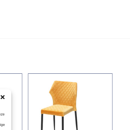
eze
lige