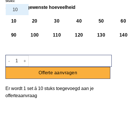
Stuks:
Selecteer gewenste hoeveelheid
10
20
30
40
50
60
90
100
110
120
130
140
Dessertlepel goud aantal
Offerte aanvragen
Er wordt
1 set
á
10 stuks
toegevoegd aan je
offerteaanvraag