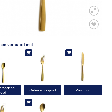
Toevoegen
men verhuurd met:
aan
verlanglijst
 / theelepel
Gebaksvork goud
Mes goud
goud