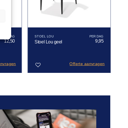
n
STOEL LOU
12,50
9,95
Stoel Lou geel
anvragen
Offerte aanvragen
Toevoegen
aan
verlanglijst