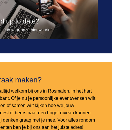
ijd up to date?
jf je in voor onze nieuwsbrief
raak maken?
altijd welkom bij ons in Rosmalen, in het hart
bant. Of je nu je persoonlijke eventwensen wilt
en of samen wilt kijken hoe we jouw
sfeest of beurs naar een hoger niveau kunnen
 wij denken graag met je mee. Voor alles rondom
nten ben je bij ons aan het juiste adres!