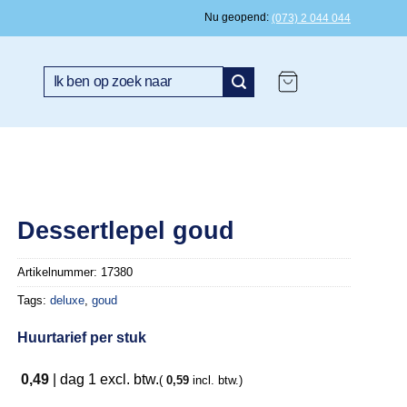
Nu geopend
(073) 2 044 044
Zoeken
naar:
Dessertlepel goud
Artikelnummer:
17380
Tags:
deluxe
,
goud
Huurtarief per stuk
0,49
|
dag 1
excl. btw.
(
0,59
incl. btw.)