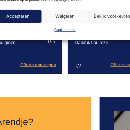
Accepteren
Weigeren
Bekijk voorkeure
Cookiebeleid
LOU
BARKRUKKEN
9,95
ou groen
Barkruk Lou roze
Offerte aanvragen
Offerte a
Toevoegen
aan
verlanglijst
Arendje?