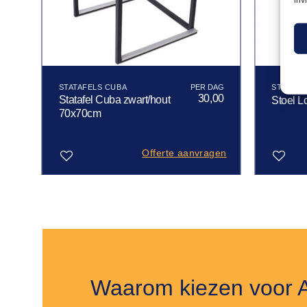
STATAFELS CUBA
STOEL 
50
30,00
Statafel Cuba zwart/hout
Stoel L
70x70cm
gen
Offerte aanvragen
Toevoegen
Toevoegen
aan
aan
verlanglijst
verlanglijst
Waarom kiezen voor 