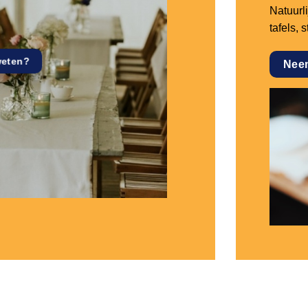
Natuurl
tafels, 
weten?
Nee