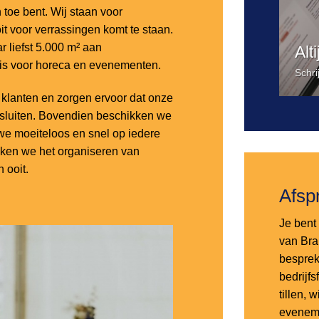
n toe bent. Wij staan voor
it voor verrassingen komt te staan.
 liefst 5.000 m² aan
Alt
 is voor horeca en evenementen.
Schri
lanten en zorgen ervoor dat onze
nsluiten. Bovendien beschikken we
e moeiteloos en snel op iedere
aken we het organiseren van
 ooit.
Afsp
Je bent 
van Bra
besprek
bedrijf
tillen,
eveneme