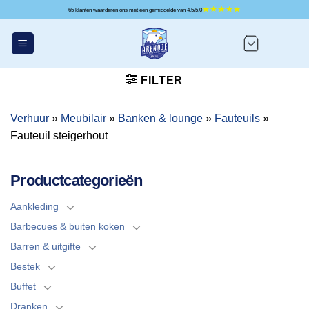
Ga
65 klanten waarderen ons met een gemiddelde van 4.5/5.0
naar
inhoud
FILTER
Verhuur
»
Meubilair
»
Banken & lounge
»
Fauteuils
»
Fauteuil steigerhout
Productcategorieën
Aankleding
Barbecues & buiten koken
Barren & uitgifte
Bestek
Buffet
Dranken