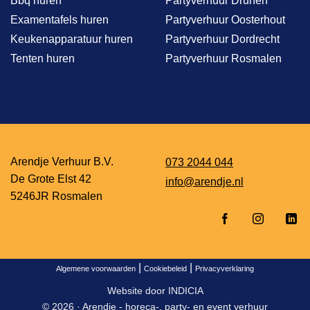
Bbq huren
Partyverhuur Drunen
Examentafels huren
Partyverhuur Oosterhout
Keukenapparatuur huren
Partyverhuur Dordrecht
Tenten huren
Partyverhuur Rosmalen
Arendje Verhuur B.V.
073 2044 044
De Grote Elst 42
info@arendje.nl
5246JR Rosmalen
|
|
Algemene voorwaarden
Cookiebeleid
Privacyverklaring
Website door
INDICIA
© 2026 ·
Arendje - horeca-, party- en event verhuur