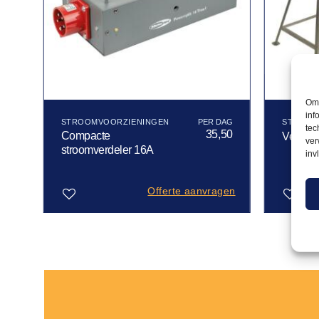
Om 
inf
STROOMVOORZIENINGEN
STROOM
tec
00
35,50
Compacte
Verdeel
ver
stroomverdeler 16A
inv
gen
Offerte aanvragen
Toevoegen
Toevoegen
aan
aan
verlanglijst
verlanglijst