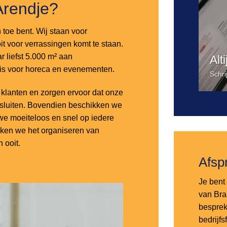
Arendje?
n toe bent. Wij staan voor
it voor verrassingen komt te staan.
 liefst 5.000 m² aan
Alt
 is voor horeca en evenementen.
Schri
lanten en zorgen ervoor dat onze
nsluiten. Bovendien beschikken we
e moeiteloos en snel op iedere
aken we het organiseren van
 ooit.
Afsp
Je bent 
van Bra
besprek
bedrijf