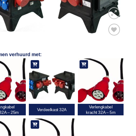
Toevoegen
men verhuurd met:
aan
verlanglijst
engkabel
Verlengkabel
Verdeelkast 32A
 32A – 25m
kracht 32A – 5m