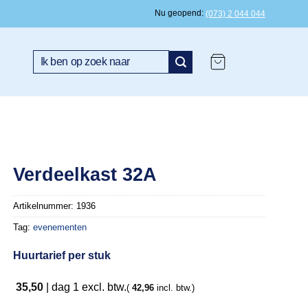
Nu geopend
(073) 2 044 044
Zoeken
naar:
Verdeelkast 32A
Artikelnummer:
1936
Tag:
evenementen
Huurtarief per stuk
35,50
|
dag 1
excl. btw.
(
42,96
incl. btw.)