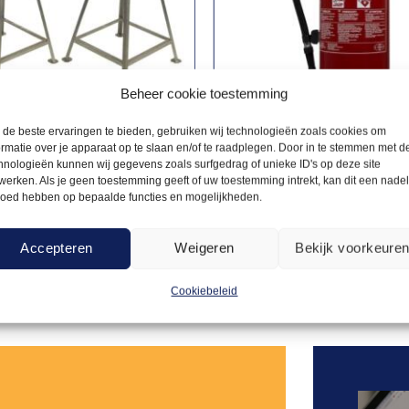
Beheer cookie toestemming
de beste ervaringen te bieden, gebruiken wij technologieën zoals cookies om
ormatie over je apparaat op te slaan en/of te raadplegen. Door in te stemmen met d
VOORZIENINGEN
BRANDBLUSSERS
hnologieën kunnen wij gegevens zoals surfgedrag of unieke ID's op deze site
50,00
AB brandblusser schuim
kast 63A
werken. Als je geen toestemming geeft of uw toestemming intrekt, kan dit een nade
6L
loed hebben op bepaalde functies en mogelijkheden.
Offerte aanvragen
Offerte a
Accepteren
Weigeren
Bekijk voorkeure
Cookiebeleid
Toevoegen
aan
verlanglijst