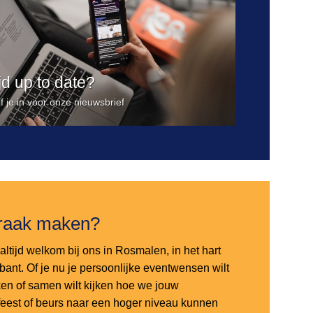
ijd up to date?
jf je in voor onze nieuwsbrief
raak maken?
altijd welkom bij ons in Rosmalen, in het hart
bant. Of je nu je persoonlijke eventwensen wilt
en of samen wilt kijken hoe we jouw
sfeest of beurs naar een hoger niveau kunnen