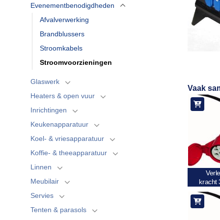
Evenementbenodigdheden
Afvalverwerking
Brandblussers
Stroomkabels
Stroomvoorzieningen
Glaswerk
Vaak sa
Heaters & open vuur
Inrichtingen
Keukenapparatuur
Koel- & vriesapparatuur
Koffie- & theeapparatuur
Linnen
Verl
Meubilair
kracht
Servies
Tenten & parasols