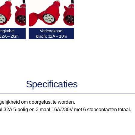
engkabel
Verlengkabel
 32A – 20m
kracht 32A – 10m
Specificaties
gelijkheid om doorgelust te worden.
l 32A 5-polig en 3 maal 16A/230V met 6 stopcontacten totaal.