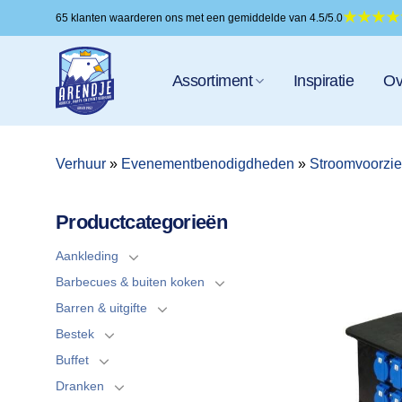
Ga
65 klanten waarderen ons met een gemiddelde van 4.5/5.0
naar
inhoud
Assortiment
Inspiratie
Ov
Verhuur
»
Evenementbenodigdheden
»
Stroomvoorzi
Productcategorieën
Aankleding
Barbecues & buiten koken
Barren & uitgifte
Bestek
Buffet
Dranken