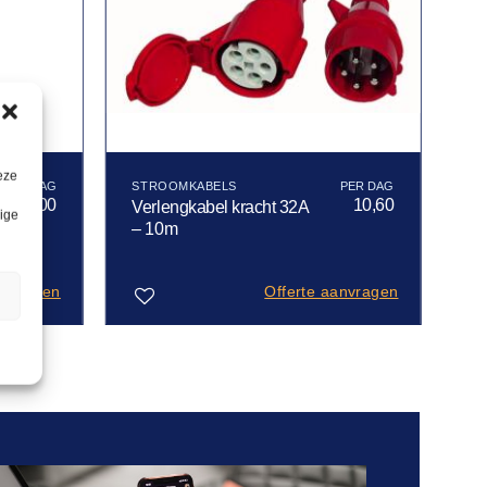
eze
STROOMKABELS
21,00
10,60
Verlengkabel kracht 32A
lige
– 10m
anvragen
Offerte aanvragen
n
Toevoegen
aan
verlanglijst