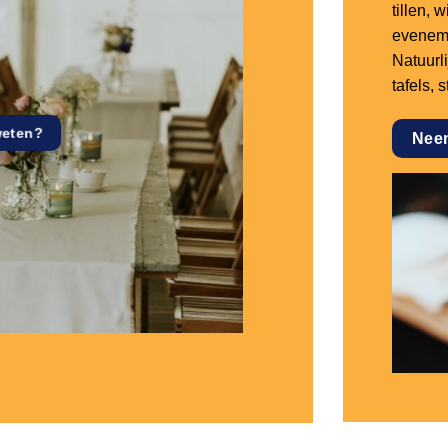
tillen,
eveneme
Natuurl
tafels, 
weten?
Nee