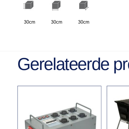
30cm
30cm
30cm
Gerelateerde p