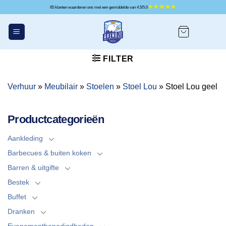
Ga
65 klanten waarderen ons met een gemiddelde van 4.5/5.0
naar
inhoud
FILTER
Verhuur
»
Meubilair
»
Stoelen
»
Stoel Lou
»
Stoel Lou geel
Productcategorieën
Aankleding
Barbecues & buiten koken
Barren & uitgifte
Bestek
Buffet
Dranken
Evenementbenodigdheden