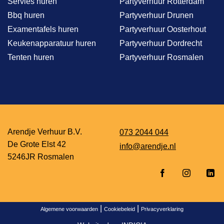
Servies huren
Partyverhuur Rotterdam
Bbq huren
Partyverhuur Drunen
Examentafels huren
Partyverhuur Oosterhout
Keukenapparatuur huren
Partyverhuur Dordrecht
Tenten huren
Partyverhuur Rosmalen
Arendje Verhuur B.V.
073 2044 044
De Grote Elst 42
info@arendje.nl
5246JR Rosmalen
|
|
Algemene voorwaarden
Cookiebeleid
Privacyverklaring