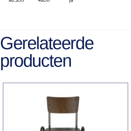
96.5cm
46cm
ja
Gerelateerde
producten