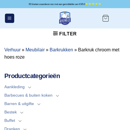
Ga
65 klanten waarderen ons met een gemiddelde van 4.5/5.0
naar
inhoud
FILTER
Verhuur
»
Meubilair
»
Barkrukken
»
Barkruk chroom met
hoes roze
Productcategorieën
Aankleding
Barbecues & buiten koken
Barren & uitgifte
Bestek
Buffet
Dranken