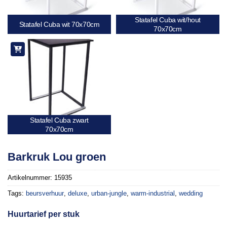
Statafel Cuba wit/hout
Statafel Cuba wit 70x70cm
70x70cm
Statafel Cuba zwart
70x70cm
Barkruk Lou groen
Artikelnummer:
15935
Tags:
beursverhuur
,
deluxe
,
urban-jungle
,
warm-industrial
,
wedding
Huurtarief per stuk