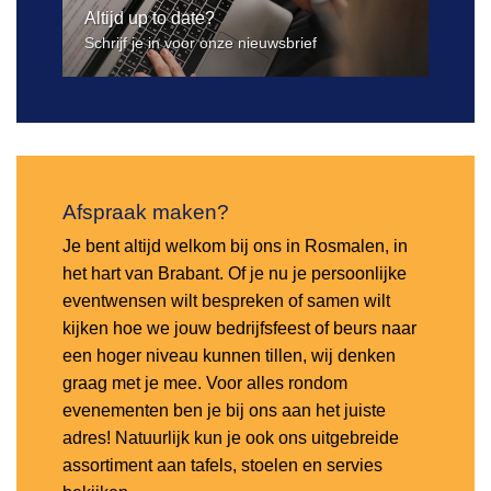
Altijd up to date?
Schrijf je in voor onze nieuwsbrief
Afspraak maken?
Je bent altijd welkom bij ons in Rosmalen, in
het hart van Brabant. Of je nu je persoonlijke
eventwensen wilt bespreken of samen wilt
kijken hoe we jouw bedrijfsfeest of beurs naar
een hoger niveau kunnen tillen, wij denken
graag met je mee. Voor alles rondom
evenementen ben je bij ons aan het juiste
adres! Natuurlijk kun je ook ons uitgebreide
assortiment aan tafels, stoelen en servies