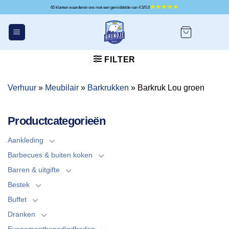
Ga
65 klanten waarderen ons met een gemiddelde van 4.5/5.0
naar
inhoud
FILTER
Verhuur
»
Meubilair
»
Barkrukken
»
Barkruk Lou groen
Productcategorieën
Aankleding
Barbecues & buiten koken
Barren & uitgifte
Bestek
Buffet
Dranken
Evenementbenodigdheden