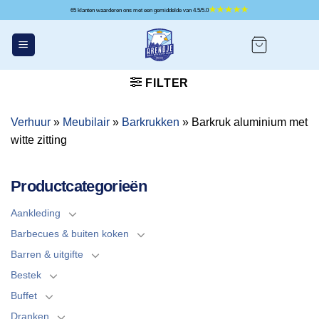
Ga
65 klanten waarderen ons met een gemiddelde van 4.5/5.0
naar
inhoud
FILTER
Verhuur
»
Meubilair
»
Barkrukken
»
Barkruk aluminium met
witte zitting
Productcategorieën
Aankleding
Barbecues & buiten koken
Barren & uitgifte
Bestek
Buffet
Dranken