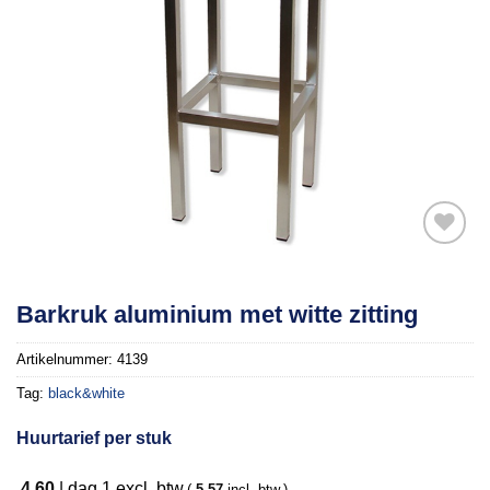
Toevoegen
Barkruk aluminium met witte zitting
aan
verlanglijst
Artikelnummer:
4139
Tag:
black&white
Huurtarief per stuk
4,60
|
dag 1
excl. btw.
(
5,57
incl. btw.)