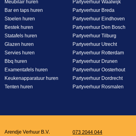
Meubilair huren
Partyverhuur Waalwijk
Bar en taps huren
Partyverhuur Breda
Stoelen huren
Partyverhuur Eindhoven
Bestek huren
Partyverhuur Den Bosch
Statafels huren
Partyverhuur Tilburg
Glazen huren
Partyverhuur Utrecht
Servies huren
Partyverhuur Rotterdam
Bbq huren
Partyverhuur Drunen
Examentafels huren
Partyverhuur Oosterhout
Keukenapparatuur huren
Partyverhuur Dordrecht
Tenten huren
Partyverhuur Rosmalen
Arendje Verhuur B.V.
073 2044 044