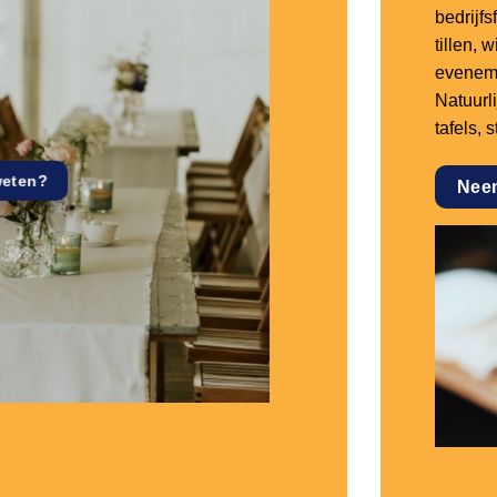
bedrijf
tillen,
eveneme
Natuurl
tafels, 
weten?
Nee