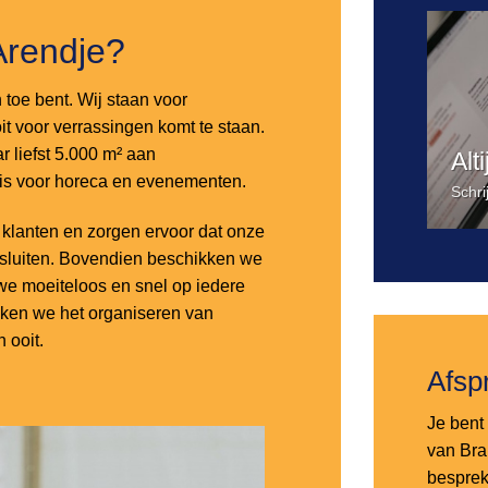
Arendje?
n toe bent. Wij staan voor
it voor verrassingen komt te staan.
 liefst 5.000 m² aan
Alt
 is voor horeca en evenementen.
Schri
lanten en zorgen ervoor dat onze
nsluiten. Bovendien beschikken we
e moeiteloos en snel op iedere
aken we het organiseren van
 ooit.
Afsp
Je bent 
van Bra
besprek