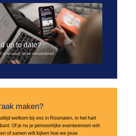
ijd up to date?
jf je in voor onze nieuwsbrief
raak maken?
altijd welkom bij ons in Rosmalen, in het hart
bant. Of je nu je persoonlijke eventwensen wilt
en of samen wilt kijken hoe we jouw