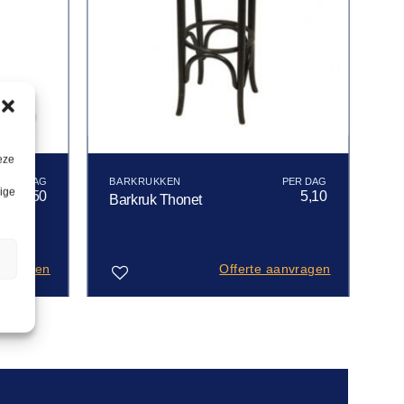
eze
BARKRUKKEN
lige
12,50
5,10
Barkruk Thonet
n
anvragen
Offerte aanvragen
Toevoegen
aan
verlanglijst