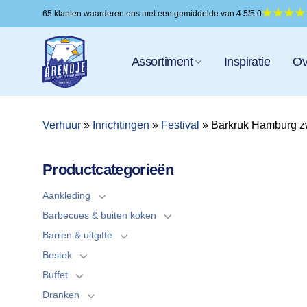
Ga
65 klanten waarderen ons met een gemiddelde van 4.5/5.0
naar
inhoud
Assortiment
Inspiratie
Ov
Verhuur
»
Inrichtingen
»
Festival
»
Barkruk Hamburg z
Productcategorieën
Aankleding
Barbecues & buiten koken
Barren & uitgifte
Bestek
Buffet
Dranken