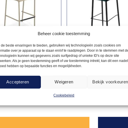
Beheer cookie toestemming
de beste ervaringen te bieden, gebruiken wij technologieën zoals cookies om
ormatie over je apparaat op te slaan en/of te raadplegen. Door in te stemmen met d
hnologieën kunnen wij gegevens zoals surfgedrag of unieke ID's op deze site
KKEN
BARKRUKKEN
werken. Als je geen toestemming geeft of uw toestemming intrekt, kan dit een nade
8,50
k Emu taupe
Barkruk Lou groen
loed hebben op bepaalde functies en mogelijkheden.
Accepteren
Weigeren
Bekijk voorkeure
Offerte aanvragen
Offerte a
Cookiebeleid
Toevoegen
aan
verlanglijst