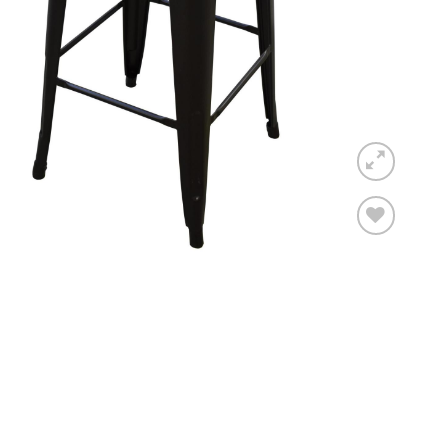
Toevoegen
aan
verlanglijst