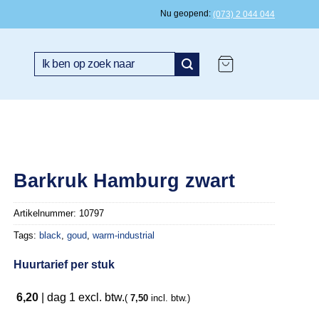
Nu geopend
(073) 2 044 044
Zoeken
naar:
Barkruk Hamburg zwart
Artikelnummer:
10797
Tags:
black
,
goud
,
warm-industrial
Huurtarief per stuk
6,20
|
dag 1
excl. btw.
(
7,50
incl. btw.)