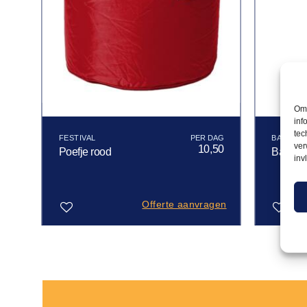
Om 
inf
tec
FESTIVAL
BARKRU
ver
00
10,50
Poefje rood
Barkru
inv
gen
Offerte aanvragen
Toevoegen
Toevoegen
aan
aan
verlanglijst
verlanglijst