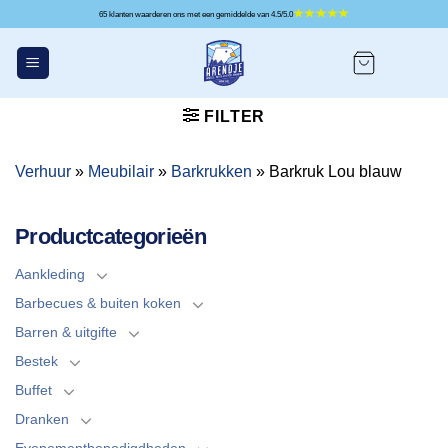
Ga
65 klanten waarderen ons met een gemiddelde van 4.5/5.0
naar
inhoud
FILTER
Verhuur
»
Meubilair
»
Barkrukken
»
Barkruk Lou blauw
Productcategorieën
Aankleding
Barbecues & buiten koken
Barren & uitgifte
Bestek
Buffet
Dranken
Evenementbenodigdheden