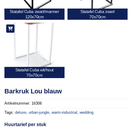
Statafel Cuba zwart/marmer
Statafel Cuba zwart
120x70cm
70x70cm
Statafel Cuba wit/hout
70x70cm
Barkruk Lou blauw
Artikelnummer:
16306
Tags:
deluxe
,
urban-jungle
,
warm-industrial
,
wedding
Huurtarief per stuk