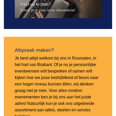
Altijd up to date?
Schrijf je in voor onze nieuwsbrief
Afspraak maken?
Je bent altijd welkom bij ons in Rosmalen, in
het hart van Brabant. Of je nu je persoonlijke
eventwensen wilt bespreken of samen wilt
kijken hoe we jouw bedrijfsfeest of beurs naar
een hoger niveau kunnen tillen, wij denken
graag met je mee. Voor alles rondom
evenementen ben je bij ons aan het juiste
adres! Natuurlijk kun je ook ons uitgebreide
assortiment aan tafels, stoelen en servies