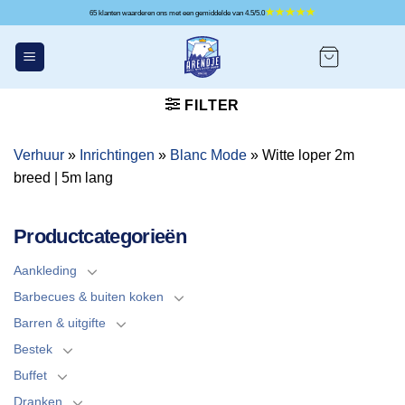
Ga
65 klanten waarderen ons met een gemiddelde van 4.5/5.0
naar
inhoud
FILTER
Verhuur
»
Inrichtingen
»
Blanc Mode
»
Witte loper 2m
breed | 5m lang
Productcategorieën
Aankleding
Barbecues & buiten koken
Barren & uitgifte
Bestek
Buffet
Dranken