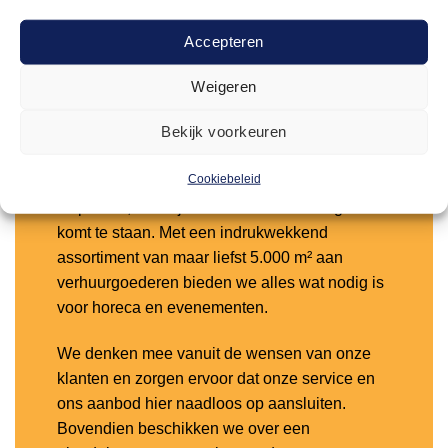
Toevoegen
aan
Accepteren
verlanglijst
Weigeren
Waarom kiezen voor Arendje?
Bekijk voorkeuren
Bij Arendje Verhuur weet je altijd waar je aan
Cookiebeleid
toe bent. Wij staan voor duidelijke en heldere
afspraken, zodat je nooit voor verrassingen
komt te staan. Met een indrukwekkend
assortiment van maar liefst 5.000 m² aan
verhuurgoederen bieden we alles wat nodig is
voor horeca en evenementen.
We denken mee vanuit de wensen van onze
klanten en zorgen ervoor dat onze service en
ons aanbod hier naadloos op aansluiten.
Bovendien beschikken we over een