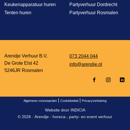
Keukenapparatuur huren
Partyverhuur Dordrecht
Tenten huren
Partyverhuur Rosmalen
Arendje Verhuur B.V.
073 2044 044
De Grote Elst 42
info@arendje.nl
5246JR Rosmalen
|
|
Algemene voorwaarden
Cookiebeleid
Privacyverklaring
Website door
INDICIA
© 2026 ·
Arendje - horeca-, party- en event verhuur