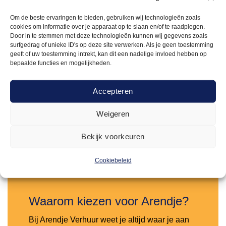
Om de beste ervaringen te bieden, gebruiken wij technologieën zoals
cookies om informatie over je apparaat op te slaan en/of te raadplegen.
Door in te stemmen met deze technologieën kunnen wij gegevens zoals
surfgedrag of unieke ID's op deze site verwerken. Als je geen toestemming
geeft of uw toestemming intrekt, kan dit een nadelige invloed hebben op
bepaalde functies en mogelijkheden.
STATAFELS STEIGERHOUT
60,00
Statafel steigerhout wit 240x100cm
Accepteren
Weigeren
Offerte aanvragen
Bekijk voorkeuren
Toevoegen
aan
Cookiebeleid
verlanglijst
Waarom kiezen voor Arendje?
Bij Arendje Verhuur weet je altijd waar je aan