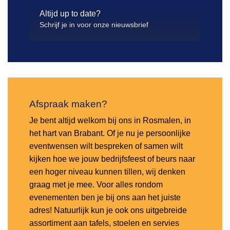
Altijd up to date?
Schrijf je in voor onze nieuwsbrief
Afspraak maken?
Je bent altijd welkom bij ons in Rosmalen, in
het hart van Brabant. Of je nu je persoonlijke
eventwensen wilt bespreken of samen wilt
kijken hoe we jouw bedrijfsfeest of beurs naar
een hoger niveau kunnen tillen, wij denken
graag met je mee. Voor alles rondom
evenementen ben je bij ons aan het juiste
adres! Natuurlijk kun je ook ons uitgebreide
assortiment aan tafels, stoelen en servies