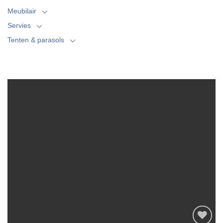
Meubilair
Servies
Tenten & parasols