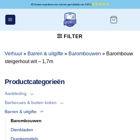
Ga
65 klanten waarderen ons met een gemiddelde van 4.5/5.0
naar
inhoud
FILTER
Verhuur
»
Barren & uitgifte
»
Barombouwen
»
Barombouw
steigerhout wit – 1,7m
Productcategorieën
Aankleding
Barbecues & buiten koken
Barren & uitgifte
Barombouwen
Dienbladen
Drankentafels