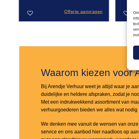
gen
Offerte aanvragen
Om 
inf
tec
ver
Toevoegen
Toevoegen
inv
aan
aan
verlanglijst
verlanglijst
Waarom kiezen voor 
Bij Arendje Verhuur weet je altijd waar je aa
duidelijke en heldere afspraken, zodat je noo
Met een indrukwekkend assortiment van maar
verhuurgoederen bieden we alles wat nodig
We denken mee vanuit de wensen van onze k
service en ons aanbod hier naadloos op aa