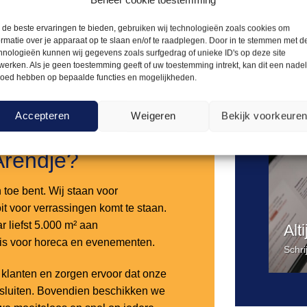
Offerte aanvragen
Offerte a
de beste ervaringen te bieden, gebruiken wij technologieën zoals cookies om
ormatie over je apparaat op te slaan en/of te raadplegen. Door in te stemmen met d
hnologieën kunnen wij gegevens zoals surfgedrag of unieke ID's op deze site
werken. Als je geen toestemming geeft of uw toestemming intrekt, kan dit een nade
Toevoegen
loed hebben op bepaalde functies en mogelijkheden.
aan
verlanglijst
Accepteren
Weigeren
Bekijk voorkeure
Arendje?
n toe bent. Wij staan voor
it voor verrassingen komt te staan.
 liefst 5.000 m² aan
Alt
 is voor horeca en evenementen.
Schri
lanten en zorgen ervoor dat onze
nsluiten. Bovendien beschikken we