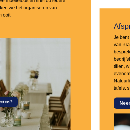
e moeiteloos en snel op iedere
aken we het organiseren van
 ooit.
Afsp
Je bent 
van Bra
besprek
bedrijf
tillen,
eveneme
Natuurl
tafels, 
weten?
Nee