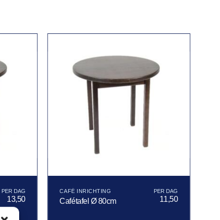
CAFÉ INRICHTING
13,50
11,50
Cafétafel Ø 80cm