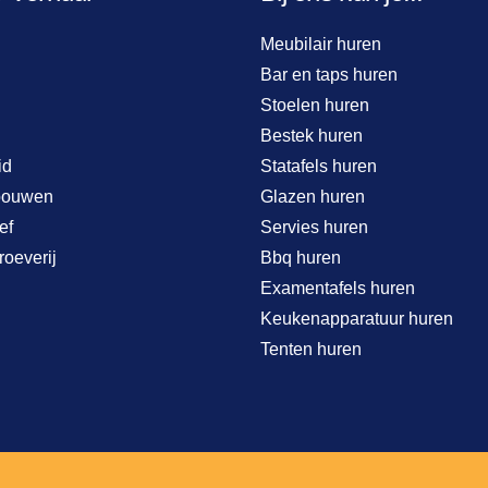
Meubilair huren
Bar en taps huren
Stoelen huren
Bestek huren
id
Statafels huren
bouwen
Glazen huren
ef
Servies huren
roeverij
Bbq huren
Examentafels huren
Keukenapparatuur huren
Tenten huren