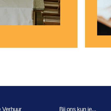
e Verhuur
Bij ons kun je...