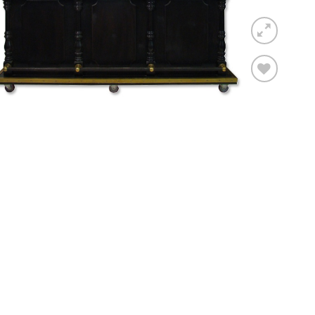
Toevoegen
aan
verlanglijst