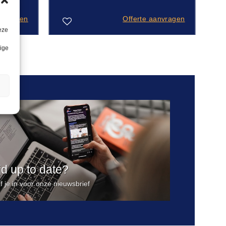
anvragen
Offerte aanvragen
eze
lige
Toevoegen
aan
verlanglijst
n
ijd up to date?
jf je in voor onze nieuwsbrief