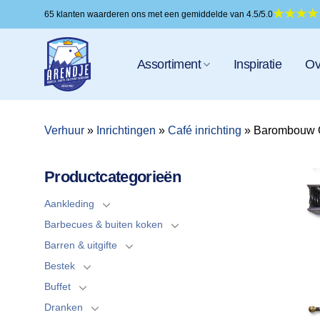
Ga
65 klanten waarderen ons met een gemiddelde van 4.5/5.0
naar
inhoud
Assortiment
Inspiratie
Ov
Verhuur
»
Inrichtingen
»
Café inrichting
»
Barombouw O
Productcategorieën
Aankleding
Barbecues & buiten koken
Barren & uitgifte
Bestek
Buffet
Dranken