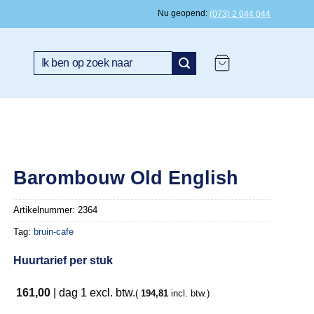
Nu geopend
(073) 2 044 044
Zoeken
naar:
Barombouw Old English
Artikelnummer:
2364
Tag:
bruin-cafe
Huurtarief per stuk
161,00
|
dag 1
excl. btw.
(
194,81
incl. btw.)