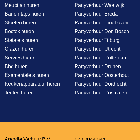
Meubilair huren
Partyverhuur Waalwijk
Bar en taps huren
Partyverhuur Breda
Stoelen huren
Partyverhuur Eindhoven
Bestek huren
Partyverhuur Den Bosch
Statafels huren
Partyverhuur Tilburg
Glazen huren
Partyverhuur Utrecht
Servies huren
Partyverhuur Rotterdam
Bbq huren
Partyverhuur Drunen
Examentafels huren
Partyverhuur Oosterhout
Keukenapparatuur huren
Partyverhuur Dordrecht
Tenten huren
Partyverhuur Rosmalen
Arendje Verhuur B.V.
073 2044 044