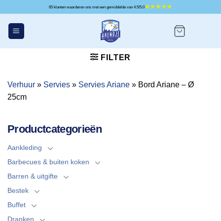
Ga
65 klanten waarderen ons met een gemiddelde van 4.5/5.0
naar
inhoud
FILTER
Verhuur
»
Servies
»
Servies Ariane
»
Bord Ariane – Ø
25cm
Productcategorieën
Aankleding
Barbecues & buiten koken
Barren & uitgifte
Bestek
Buffet
Dranken