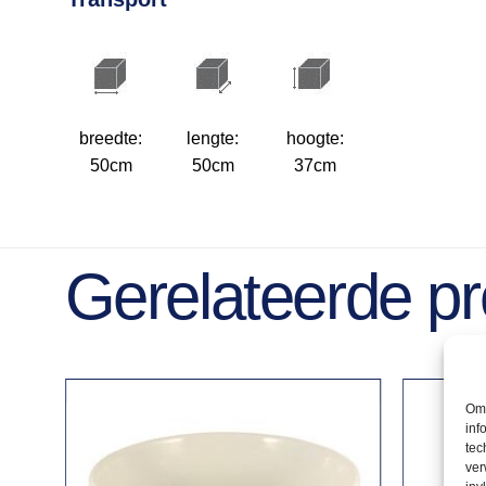
breedte:
lengte:
hoogte:
50cm
50cm
37cm
Gerelateerde p
Om 
inf
tec
ver