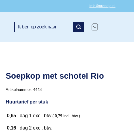
info@arendje.nl
Zoeken
naar:
Soepkop met schotel Rio
Artikelnummer:
4443
Huurtarief per stuk
0,65
|
dag 1
excl. btw.
(
0,79
incl. btw.)
0,16
|
dag 2
excl. btw.