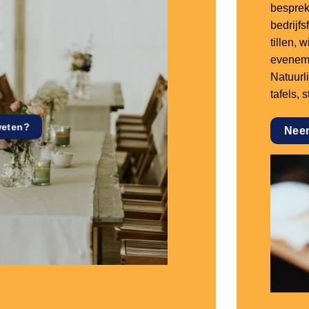
besprek
bedrijf
tillen,
eveneme
Natuurl
tafels, 
weten?
Nee