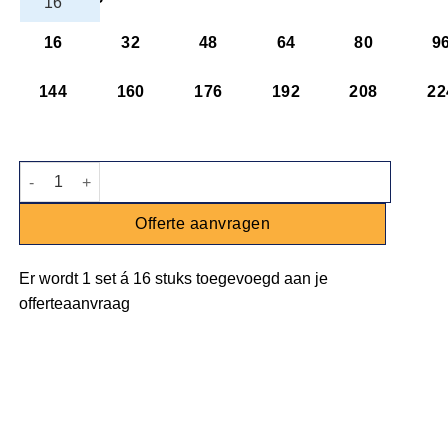
16
32
48
64
80
9
144
160
176
192
208
22
Soepkop met schotel Rio aantal
Offerte aanvragen
Er wordt
1 set
á
16 stuks
toegevoegd aan je
offerteaanvraag