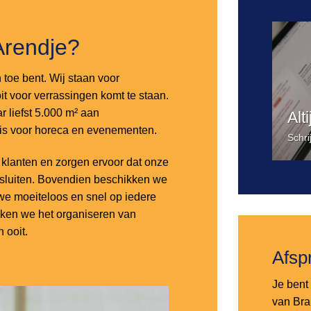
Arendje?
n toe bent. Wij staan voor
it voor verrassingen komt te staan.
 liefst 5.000 m² aan
Alt
 is voor horeca en evenementen.
Schri
lanten en zorgen ervoor dat onze
nsluiten. Bovendien beschikken we
e moeiteloos en snel op iedere
aken we het organiseren van
 ooit.
Afsp
Je bent 
van Bra