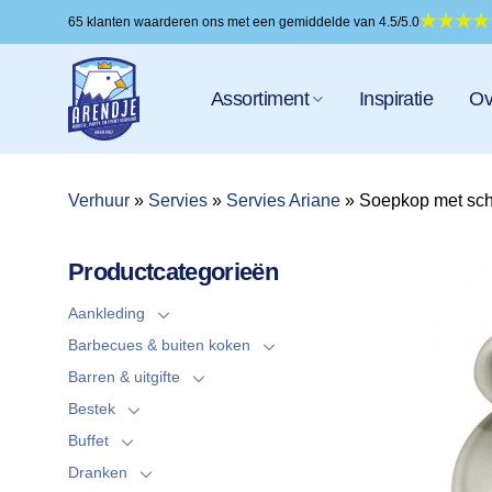
Ga
65 klanten waarderen ons met een gemiddelde van 4.5/5.0
naar
inhoud
Assortiment
Inspiratie
Ov
Verhuur
»
Servies
»
Servies Ariane
»
Soepkop met sch
Productcategorieën
Aankleding
Barbecues & buiten koken
Barren & uitgifte
Bestek
Buffet
Dranken