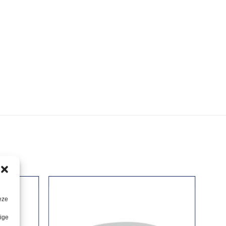
eze
lige