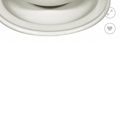
Toevoegen
aan
verlanglijst