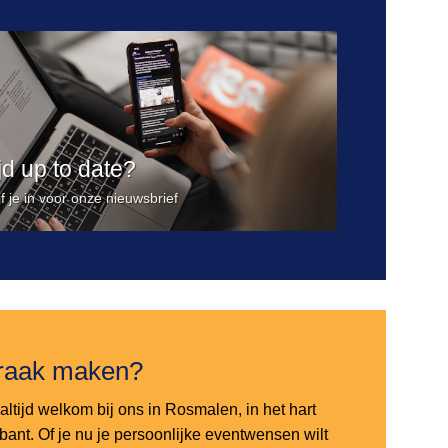
ijd up to date?
jf je in voor onze nieuwsbrief
raak maken?
altijd welkom bij ons in Rosmalen, in het hart
bant. Of je nu je persoonlijke eventwensen wilt