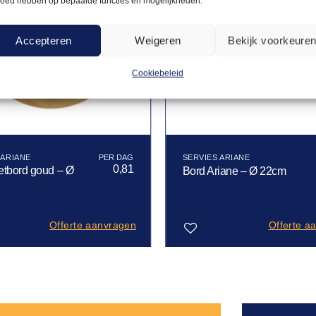
loed hebben op bepaalde functies en mogelijkheden.
Accepteren
Weigeren
Bekijk voorkeure
Cookiebeleid
 ARIANE
SERVIES ARIANE
0,81
etbord goud – Ø
Bord Ariane – Ø 22cm
Offerte aanvragen
Offerte a
Toevoegen
aan
verlanglijst