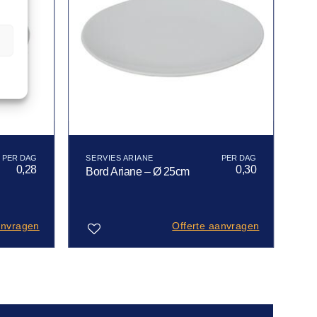
n
SERVIES ARIANE
0,28
0,30
Bord Ariane – Ø 25cm
anvragen
Offerte aanvragen
Toevoegen
aan
verlanglijst