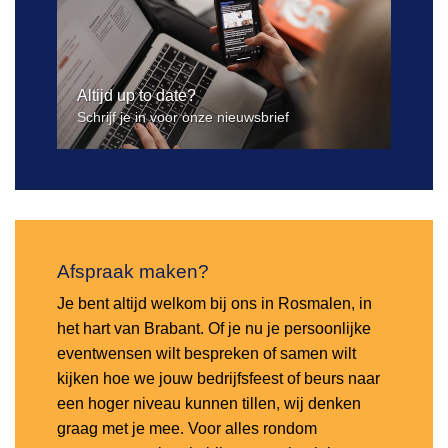
Altijd up to date?
Schrijf je in voor onze nieuwsbrief
Afspraak maken?
Je bent altijd welkom bij ons in Rosmalen, in
het hart van Brabant. Of je nu je persoonlijke
eventwensen wilt bespreken of samen wilt
kijken hoe we jouw bedrijfsfeest of beurs naar
een hoger niveau kunnen tillen, wij denken
graag met je mee. Voor alles rondom