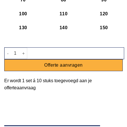
100
110
120
130
140
150
Soepkop Leeuwekop aantal
Offerte aanvragen
Er wordt
1 set
á
10 stuks
toegevoegd aan je
offerteaanvraag