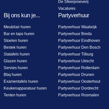
De Sfeerproeverij
Vacatures
Bij ons kun je...
Partyverhuur
Meubilair huren
Partyverhuur Waalwijk
Bar en taps huren
Partyverhuur Breda
Stoelen huren
Partyverhuur Eindhoven
Bestek huren
Partyverhuur Den Bosch
Statafels huren
Partyverhuur Tilburg
Glazen huren
Partyverhuur Utrecht
Servies huren
Partyverhuur Rotterdam
Bbq huren
Partyverhuur Drunen
Examentafels huren
Partyverhuur Oosterhout
Keukenapparatuur huren
Partyverhuur Dordrecht
Tenten huren
Partyverhuur Rosmalen