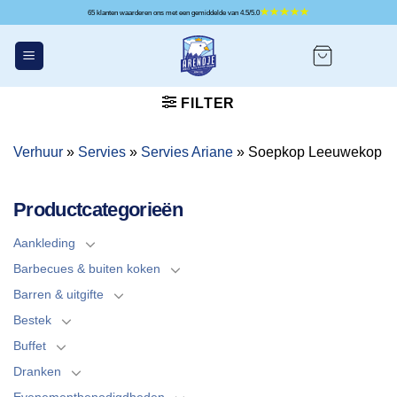
Ga
65 klanten waarderen ons met een gemiddelde van 4.5/5.0
naar
inhoud
FILTER
Verhuur
»
Servies
»
Servies Ariane
»
Soepkop Leeuwekop
Productcategorieën
Aankleding
Barbecues & buiten koken
Barren & uitgifte
Bestek
Buffet
Dranken
Evenementbenodigdheden