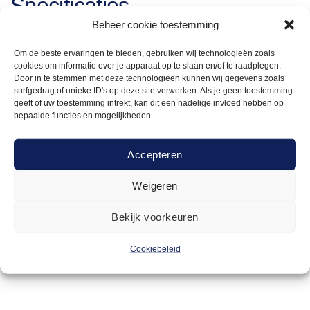
Specificaties
Beheer cookie toestemming
Mix en Match! Een kleurrijke, frisse serie die zich
Om de beste ervaringen te bieden, gebruiken wij technologieën zoals
uitstekend leent voor zowel het serveren van kleine hapjes
cookies om informatie over je apparaat op te slaan en/of te raadplegen.
Door in te stemmen met deze technologieën kunnen wij gegevens zoals
als grote gerechten. De compleetheid van het Jersey
surfgedrag of unieke ID's op deze site verwerken. Als je geen toestemming
assortiment zorgt voor veel mogelijkheden en kan ingezet
geeft of uw toestemming intrekt, kan dit een nadelige invloed hebben op
worden voor een breed scala aan horecaconcepten. Van
bepaalde functies en mogelijkheden.
streetfood en shared dining tot hotel-restaurants en fine
dining. Jersey zorgt altijd voor een fraaie, kleurrijke
Accepteren
aanvulling van uw concept.
Weigeren
Bekijk voorkeuren
Cookiebeleid
ja