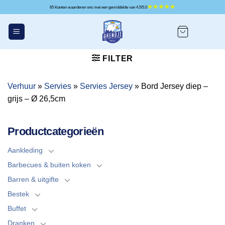
Ga
65 klanten waarderen ons met een gemiddelde van 4.5/5.0
naar
inhoud
FILTER
Verhuur
»
Servies
»
Servies Jersey
»
Bord Jersey diep –
grijs – Ø 26,5cm
Productcategorieën
Aankleding
Barbecues & buiten koken
Barren & uitgifte
Bestek
Buffet
Dranken