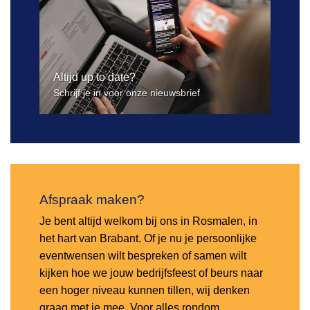
Altijd up to date?
Schrijf je in voor onze nieuwsbrief
Afspraak maken?
Je bent altijd welkom bij ons in Rosmalen, in
het hart van Brabant. Of je nu je persoonlijke
eventwensen wilt bespreken of samen wilt
kijken hoe we jouw bedrijfsfeest of beurs naar
een hoger niveau kunnen tillen, wij denken
graag met je mee. Voor alles rondom