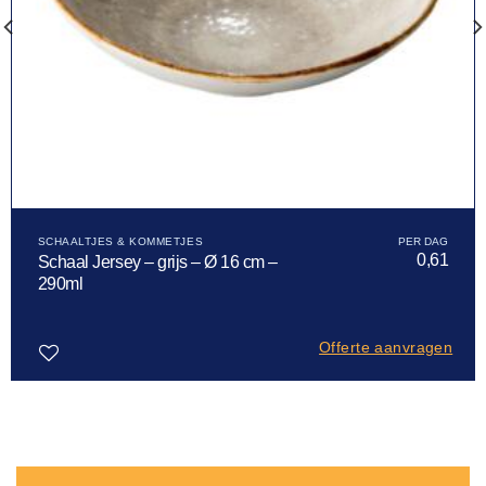
SCHAALTJES & KOMMETJES
0,61
Schaal Jersey – grijs – Ø 16 cm –
290ml
Offerte aanvragen
Toevoegen
aan
verlanglijst