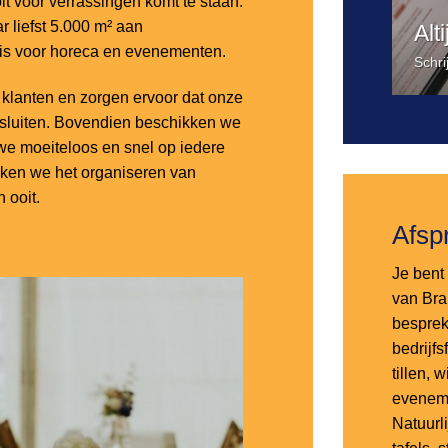
it voor verrassingen komt te staan.
 liefst 5.000 m² aan
Alt
 is voor horeca en evenementen.
Schri
lanten en zorgen ervoor dat onze
nsluiten. Bovendien beschikken we
e moeiteloos en snel op iedere
aken we het organiseren van
 ooit.
Afsp
Je bent 
van Bra
besprek
bedrijf
tillen,
eveneme
Natuurl