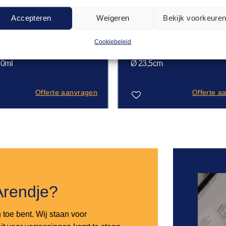
Accepteren
Weigeren
Bekijk voorkeure
Cookiebeleid
JES & KOMMETJES
SERVIES JERSEY
0,51
ipper Saba – Ø
Bord Jersey diep – grijs –
50ml
Ø 23,5cm
Offerte aanvragen
Offerte a
Toevoegen
aan
verlanglijst
Arendje?
n toe bent. Wij staan voor