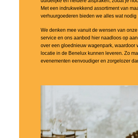
duidelijke en heldere afspraken, zodat je noo
Met een indrukwekkend assortiment van maar
verhuurgoederen bieden we alles wat nodig
We denken mee vanuit de wensen van onze k
service en ons aanbod hier naadloos op aa
over een gloednieuw wagenpark, waardoor w
locatie in de Benelux kunnen leveren. Zo m
evenementen eenvoudiger en zorgelozer dan