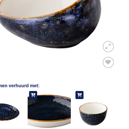
Toevoegen
men verhuurd met:
aan
verlanglijst