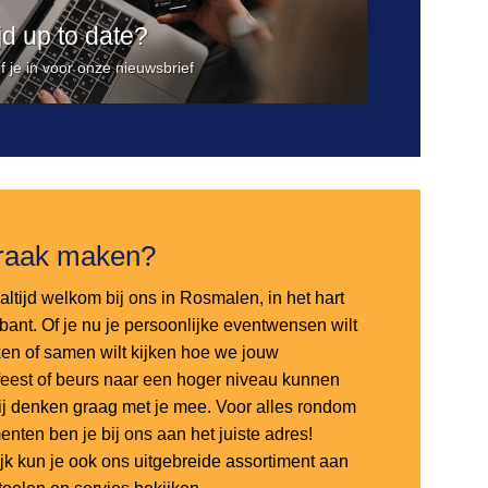
ijd up to date?
jf je in voor onze nieuwsbrief
raak maken?
altijd welkom bij ons in Rosmalen, in het hart
bant. Of je nu je persoonlijke eventwensen wilt
en of samen wilt kijken hoe we jouw
sfeest of beurs naar een hoger niveau kunnen
 wij denken graag met je mee. Voor alles rondom
nten ben je bij ons aan het juiste adres!
ijk kun je ook ons uitgebreide assortiment aan