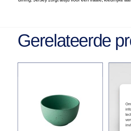
Gerelateerde p
Om 
inf
tec
ver
inv