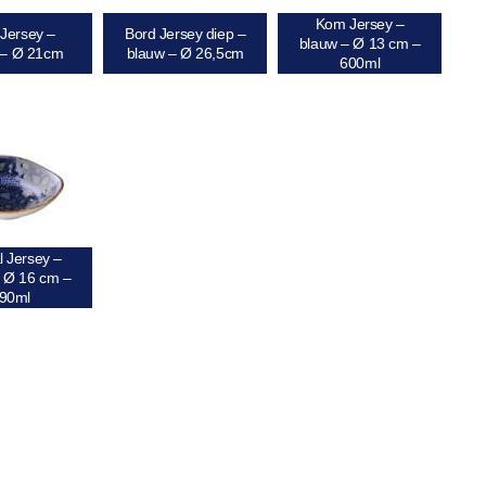
Kom Jersey –
 Jersey –
Bord Jersey diep –
blauw – Ø 13 cm –
 – Ø 21cm
blauw – Ø 26,5cm
600ml
l Jersey –
 Ø 16 cm –
90ml