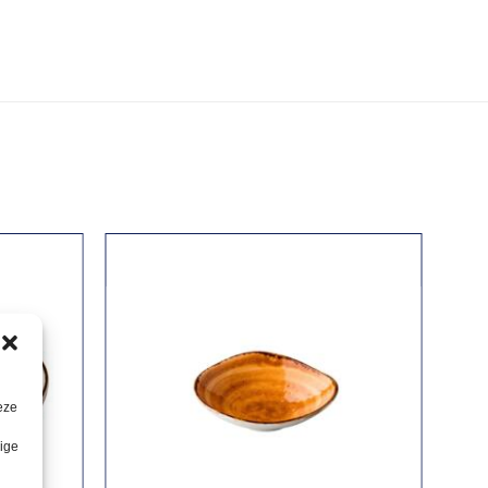
eze
lige