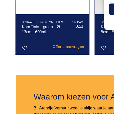
SCHAALTJES & KOMMETJES
SCHAALT
81
0,53
Kom Tinto – groen – Ø
Kom / D
13cm – 600ml
8cm – 
gen
Offerte aanvragen
Toevoegen
Toevoegen
aan
aan
verlanglijst
verlanglijst
Waarom kiezen voor 
Bij Arendje Verhuur weet je altijd waar je aa