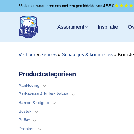
Ga
65 klanten waarderen ons met een gemiddelde van 4.5/5.0
naar
inhoud
Assortiment
Inspiratie
Ov
Verhuur
»
Servies
»
Schaaltjes & kommetjes
»
Kom Je
Productcategorieën
Aankleding
Barbecues & buiten koken
Barren & uitgifte
Bestek
Buffet
Dranken