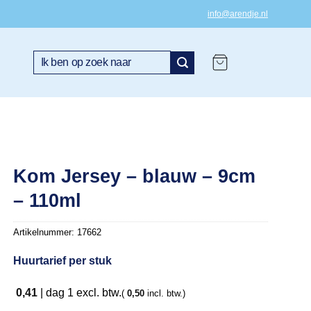
info@arendje.nl
Zoeken
naar:
Kom Jersey – blauw – 9cm
– 110ml
Artikelnummer:
17662
Huurtarief per stuk
0,41
|
dag 1
excl. btw.
(
0,50
incl. btw.)