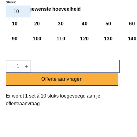
Stuks:
Selecteer gewenste hoeveelheid
10
20
30
40
50
60
90
100
110
120
130
140
Kom Jersey - blauw - 9cm - 110ml aantal
Offerte aanvragen
Er wordt
1 set
á
10 stuks
toegevoegd aan je
offerteaanvraag