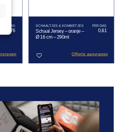
n
SCHAALTJES & KOMMETJES
0,76
0,61
Schaal Jersey – oranje –
Ø 16 cm – 290ml
anvragen
Offerte aanvragen
Toevoegen
aan
verlanglijst