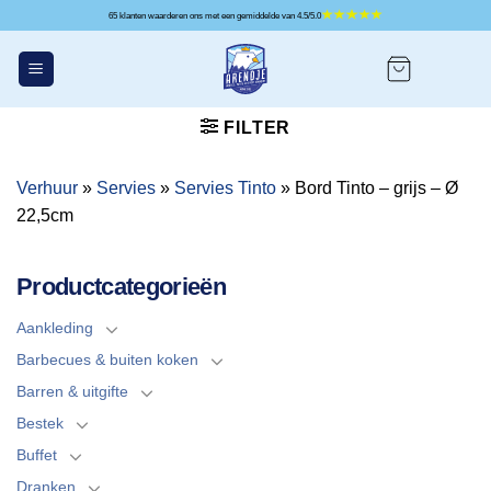
Ga
65 klanten waarderen ons met een gemiddelde van 4.5/5.0
naar
inhoud
FILTER
Verhuur
»
Servies
»
Servies Tinto
»
Bord Tinto – grijs – Ø
22,5cm
Productcategorieën
Aankleding
Barbecues & buiten koken
Barren & uitgifte
Bestek
Buffet
Dranken