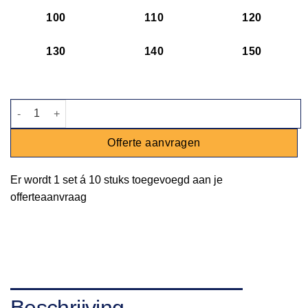
100
110
120
130
140
150
Bord Tinto - grijs - Ø 22,5cm aantal
Offerte aanvragen
Er wordt
1 set
á
10 stuks
toegevoegd aan je
offerteaanvraag