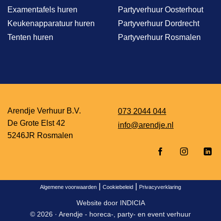
Examentafels huren
Partyverhuur Oosterhout
Keukenapparatuur huren
Partyverhuur Dordrecht
Tenten huren
Partyverhuur Rosmalen
Arendje Verhuur B.V.
073 2044 044
De Grote Elst 42
info@arendje.nl
5246JR Rosmalen
|
|
Algemene voorwaarden
Cookiebeleid
Privacyverklaring
Website door
INDICIA
© 2026 ·
Arendje - horeca-, party- en event verhuur