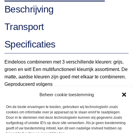
Beschrijving
Transport
Specificaties
Eindeloos combineren met 3 verschillende kleuren: grijs,
groen en wit! Een multifunctioneel kleurrijk assortiment. De
matte, aardse kleuren zijn goed met elkaar te combineren.
Geproduceerd volgens
Engelse productiewijze waardoor de onderzijde van de
Beheer cookie toestemming
borden ook volledig geglazuurd zijn om krassen te
voorkomen.
Om de beste ervaringen te bieden, gebruiken wij technologieën zoals
cookies om informatie over je apparaat op te slaan en/of te raadplegen.
Door in te stemmen met deze technologieën kunnen wij gegevens zoals
surfgedrag of unieke ID's op deze site verwerken. Als je geen toestemming
geeft of uw toestemming intrekt, kan dit een nadelige invloed hebben op