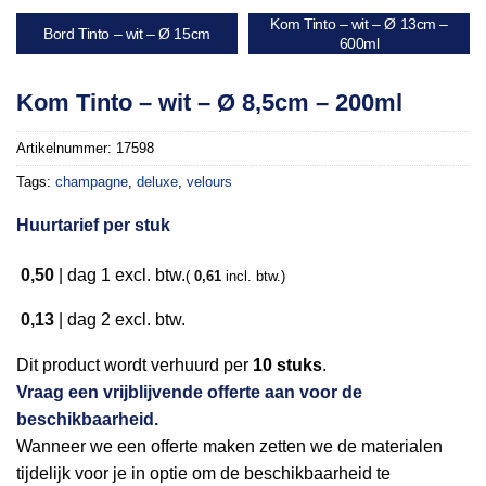
Kom Tinto – wit – Ø 13cm –
Bord Tinto – wit – Ø 15cm
600ml
Kom Tinto – wit – Ø 8,5cm – 200ml
Artikelnummer:
17598
Tags:
champagne
,
deluxe
,
velours
Huurtarief per stuk
0,50
|
dag 1
excl. btw.
(
0,61
incl. btw.)
0,13
|
dag 2
excl. btw.
Dit product wordt verhuurd per
10 stuks
.
Vraag een vrijblijvende offerte aan voor de
beschikbaarheid.
Wanneer we een offerte maken zetten we de materialen
tijdelijk voor je in optie om de beschikbaarheid te