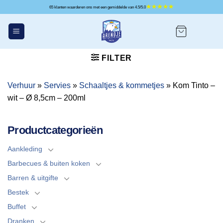
Ga
65 klanten waarderen ons met een gemiddelde van 4.5/5.0
naar
inhoud
FILTER
Verhuur
»
Servies
»
Schaaltjes & kommetjes
»
Kom Tinto –
wit – Ø 8,5cm – 200ml
Productcategorieën
Aankleding
Barbecues & buiten koken
Barren & uitgifte
Bestek
Buffet
Dranken