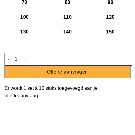
70
80
90
100
110
120
130
140
150
Kom Tinto - wit - Ø 8,5cm - 200ml aantal
Offerte aanvragen
Er wordt
1 set
á
10 stuks
toegevoegd aan je
offerteaanvraag