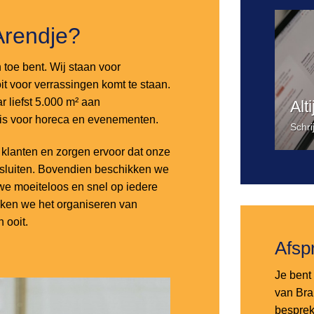
Arendje?
n toe bent. Wij staan voor
it voor verrassingen komt te staan.
 liefst 5.000 m² aan
Alt
 is voor horeca en evenementen.
Schri
lanten en zorgen ervoor dat onze
nsluiten. Bovendien beschikken we
e moeiteloos en snel op iedere
aken we het organiseren van
 ooit.
Afsp
Je bent 
van Bra
besprek