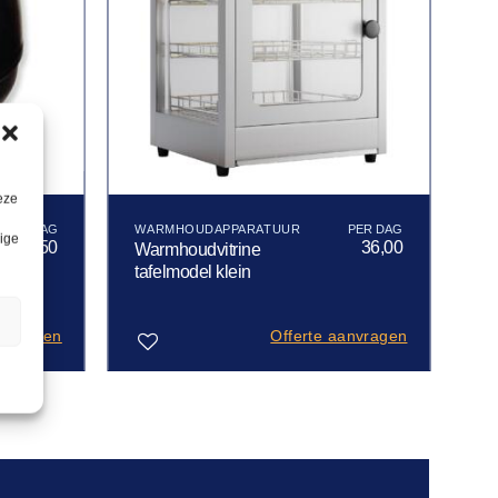
eze
WARMHOUDAPPARATUUR
lige
24,50
36,00
Warmhoudvitrine
tafelmodel klein
n
anvragen
Offerte aanvragen
Toevoegen
aan
verlanglijst