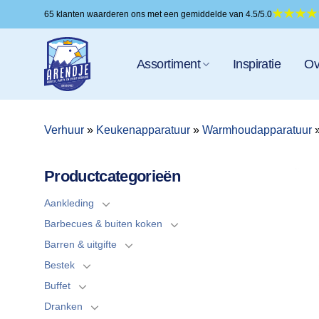
Ga
65 klanten waarderen ons met een gemiddelde van 4.5/5.0
naar
inhoud
Assortiment
Inspiratie
Ov
Verhuur
»
Keukenapparatuur
»
Warmhoudapparatuur
Productcategorieën
Aankleding
Barbecues & buiten koken
Barren & uitgifte
Bestek
Buffet
Dranken