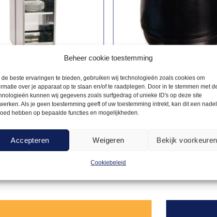
Beheer cookie toestemming
de beste ervaringen te bieden, gebruiken wij technologieën zoals cookies om
ormatie over je apparaat op te slaan en/of te raadplegen. Door in te stemmen met d
hnologieën kunnen wij gegevens zoals surfgedrag of unieke ID's op deze site
UDAPPARATUUR
WARMHOUDAPPARATUUR
werken. Als je geen toestemming geeft of uw toestemming intrekt, kan dit een nade
37,50
warmer kast
Hotpot zwart 8-10L
loed hebben op bepaalde functies en mogelijkheden.
aterchef
Accepteren
Weigeren
Bekijk voorkeure
Offerte aanvragen
Offerte a
Cookiebeleid
Toevoegen
aan
verlanglijst