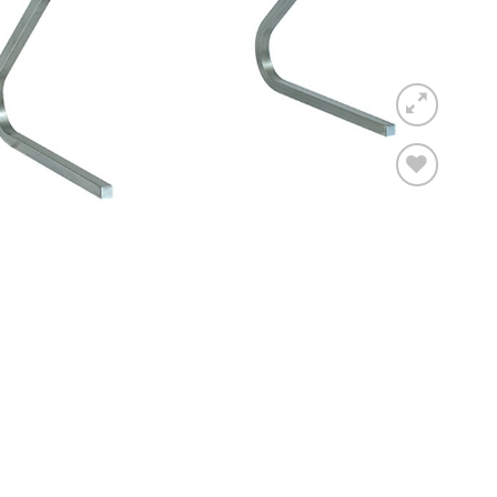
Toevoegen
aan
verlanglijst