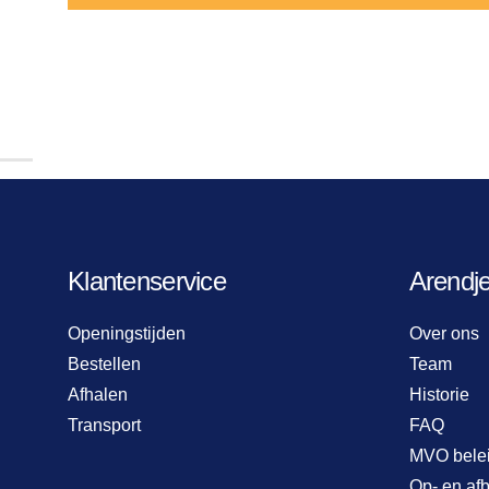
Klantenservice
Arendj
Openingstijden
Over ons
Bestellen
Team
Afhalen
Historie
Transport
FAQ
MVO bele
Op- en af