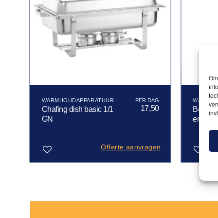
Om 
inf
tec
WARMHOUDAPPARATUUR
WARMHO
ver
00
17,50
Chafing dish basic 1/1
Borden
inv
GN
enkel c
gen
Offerte aanvragen
Toevoegen
Toevoegen
aan
aan
verlanglijst
verlanglijst