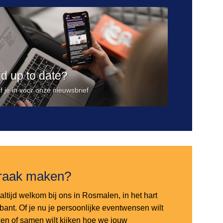
ijd up to date?
jf je in voor onze nieuwsbrief
raak maken?
altijd welkom bij ons in Rosmalen, in het hart
bant. Of je nu je persoonlijke eventwensen wilt
en of samen wilt kijken hoe we jouw