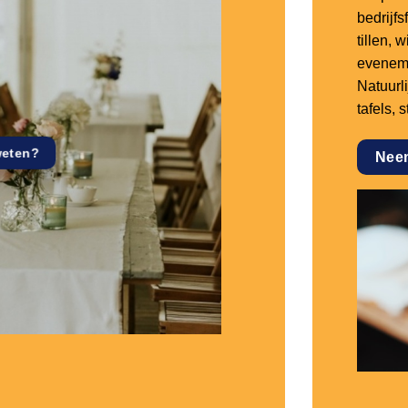
bedrijf
tillen,
eveneme
Natuurl
tafels, 
weten?
Nee