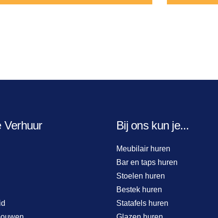
e Verhuur
Bij ons kun je...
Meubilair huren
Bar en taps huren
Stoelen huren
Bestek huren
id
Statafels huren
bouwen
Glazen huren