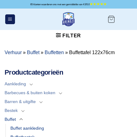
Ga
65 klanten waarderen ons met een gemiddelde van 4.5/5.0
naar
inhoud
FILTER
Verhuur
»
Buffet
»
Buffetten
»
Buffettafel 122x76cm
Productcategorieën
Aankleding
Barbecues & buiten koken
Barren & uitgifte
Bestek
Buffet
Buffet aankleding
Buffetbestek