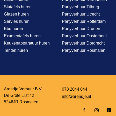
Statafels huren
Partyverhuur Tilburg
Glazen huren
Partyverhuur Utrecht
Servies huren
Partyverhuur Rotterdam
Bbq huren
Partyverhuur Drunen
Examentafels huren
Partyverhuur Oosterhout
Keukenapparatuur huren
Partyverhuur Dordrecht
Tenten huren
Partyverhuur Rosmalen
Arendje Verhuur B.V.
073 2044 044
De Grote Elst 42
info@arendje.nl
5246JR Rosmalen