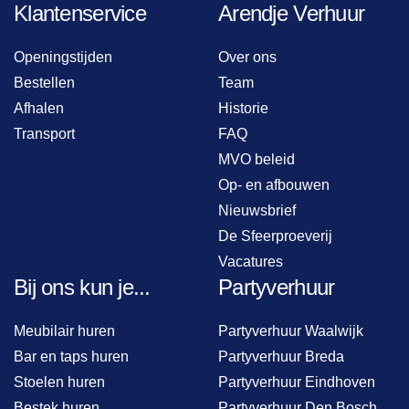
Klantenservice
Arendje Verhuur
Openingstijden
Over ons
Bestellen
Team
Afhalen
Historie
Transport
FAQ
MVO beleid
Op- en afbouwen
Nieuwsbrief
De Sfeerproeverij
Vacatures
Bij ons kun je...
Partyverhuur
Meubilair huren
Partyverhuur Waalwijk
Bar en taps huren
Partyverhuur Breda
Stoelen huren
Partyverhuur Eindhoven
Bestek huren
Partyverhuur Den Bosch