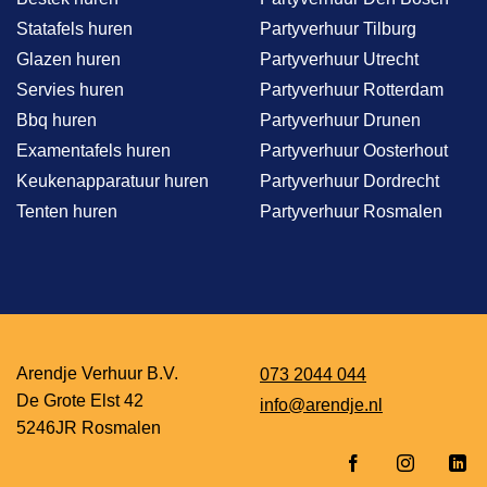
Statafels huren
Partyverhuur Tilburg
Glazen huren
Partyverhuur Utrecht
Servies huren
Partyverhuur Rotterdam
Bbq huren
Partyverhuur Drunen
Examentafels huren
Partyverhuur Oosterhout
Keukenapparatuur huren
Partyverhuur Dordrecht
Tenten huren
Partyverhuur Rosmalen
Arendje Verhuur B.V.
073 2044 044
De Grote Elst 42
info@arendje.nl
5246JR Rosmalen