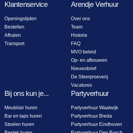
Klantenservice
Arendje Verhuur
Openingstijden
Over ons
Bestellen
Team
Afhalen
Historie
Transport
FAQ
MVO beleid
Op- en afbouwen
Nieuwsbrief
De Sfeerproeverij
Vacatures
Bij ons kun je...
Partyverhuur
Meubilair huren
Partyverhuur Waalwijk
Bar en taps huren
Partyverhuur Breda
Stoelen huren
Partyverhuur Eindhoven
Bestek huren
Partyverhuur Den Bosch