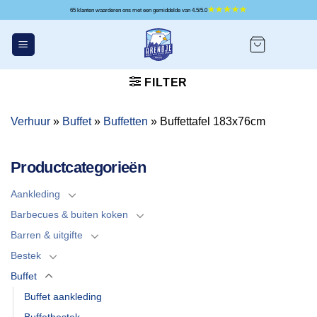
Ga
65 klanten waarderen ons met een gemiddelde van 4.5/5.0
naar
inhoud
FILTER
Verhuur
»
Buffet
»
Buffetten
»
Buffettafel 183x76cm
Productcategorieën
Aankleding
Barbecues & buiten koken
Barren & uitgifte
Bestek
Buffet
Buffet aankleding
Buffetbestek