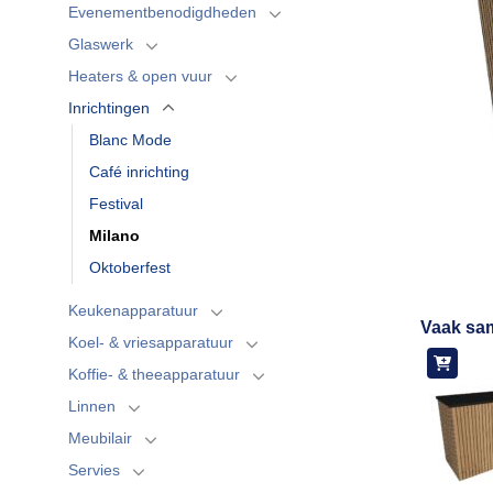
Evenementbenodigdheden
Glaswerk
Heaters & open vuur
Inrichtingen
Blanc Mode
Café inrichting
Festival
Milano
Oktoberfest
Keukenapparatuur
Vaak sa
Koel- & vriesapparatuur
Koffie- & theeapparatuur
Linnen
Meubilair
Servies