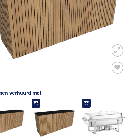
Toevoegen
men verhuurd met:
aan
verlanglijst