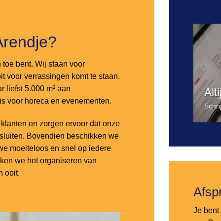
Arendje?
n toe bent. Wij staan voor
it voor verrassingen komt te staan.
 liefst 5.000 m² aan
Alt
 is voor horeca en evenementen.
Schri
lanten en zorgen ervoor dat onze
nsluiten. Bovendien beschikken we
e moeiteloos en snel op iedere
aken we het organiseren van
 ooit.
Afsp
Je bent 