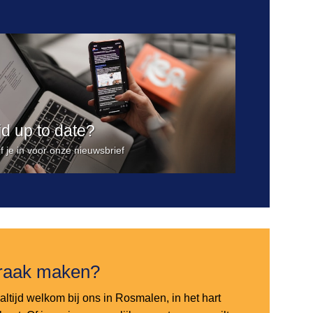
ijd up to date?
jf je in voor onze nieuwsbrief
raak maken?
altijd welkom bij ons in Rosmalen, in het hart