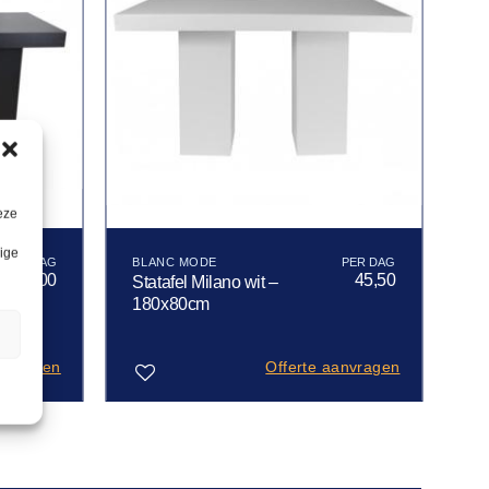
eze
lige
BLANC MODE
38,00
45,50
Statafel Milano wit –
180x80cm
n
anvragen
Offerte aanvragen
Toevoegen
aan
verlanglijst