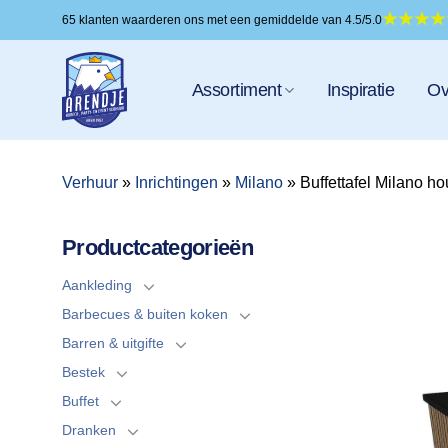
Ga
65 klanten waarderen ons met een gemiddelde van 4.5/5.0
naar
inhoud
Assortiment
Inspiratie
Ov
Verhuur
»
Inrichtingen
»
Milano
»
Buffettafel Milano ho
Productcategorieën
Aankleding
Barbecues & buiten koken
Barren & uitgifte
Bestek
Buffet
Dranken