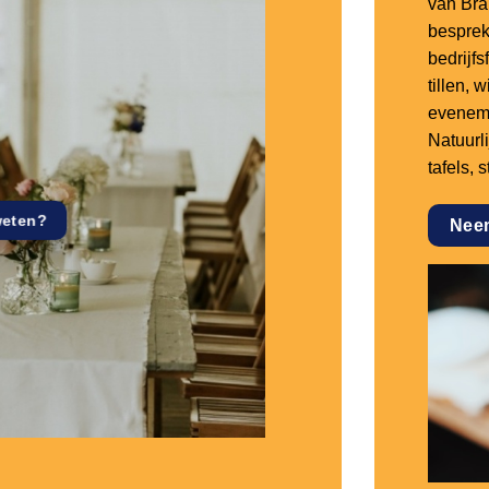
van Bra
besprek
bedrijf
tillen,
eveneme
Natuurl
tafels, 
weten?
Nee