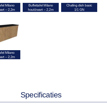
afel Milano
Buffettafel Milano
Chafing dish basic
wart – 2,2m
hout/zwart – 2,2m
1/1 GN
afel Milano
wart – 2,2m
Specificaties