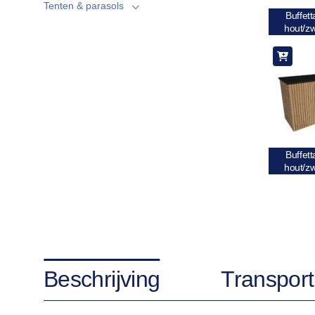
Tenten & parasols
Buffett
hout/z
Buffett
hout/z
Beschrijving
Transport