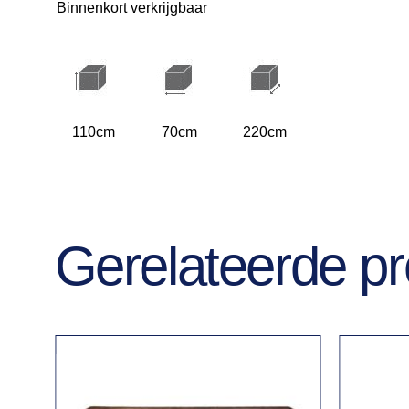
Binnenkort verkrijgbaar
110cm
70cm
220cm
Gerelateerde p