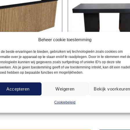
Beheer cookie toestemming
de beste ervaringen te bieden, gebruiken wij technologieën zoals cookies om
ormatie over je apparaat op te slaan en/of te raadplegen. Door in te stemmen met d
hnologieën kunnen wij gegevens zoals surfgedrag of unieke ID's op deze site
werken. Als je geen toestemming geeft of uw toestemming intrekt, kan dit een nade
OUWEN
DINERTAFELS MILANO
loed hebben op bepaalde functies en mogelijkheden.
225,00
ouw Milano –
Dinertafel Milano zwart –
art – 2,2m
180x80cm
Accepteren
Weigeren
Bekijk voorkeure
Offerte aanvragen
Offerte a
Cookiebeleid
Toevoegen
aan
verlanglijst