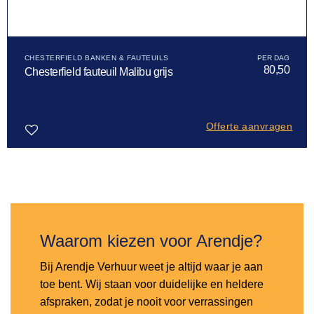
CHESTERFIELD BANKEN & FAUTEUILS
80,50
Chesterfield fauteuil Malibu grijs
Offerte aanvragen
Toevoegen
aan
verlanglijst
Waarom kiezen voor Arendje?
Bij Arendje Verhuur weet je altijd waar je aan
toe bent. Wij staan voor duidelijke en heldere
afspraken, zodat je nooit voor verrassingen