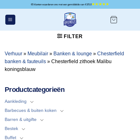
Ga
65 klanten waarderen ons met een gemiddelde van 4.5/5.0
naar
inhoud
FILTER
Verhuur
»
Meubilair
»
Banken & lounge
»
Chesterfield
banken & fauteuils
»
Chesterfield zithoek Malibu
koningsblauw
Productcategorieën
Aankleding
Barbecues & buiten koken
Barren & uitgifte
Bestek
Buffet