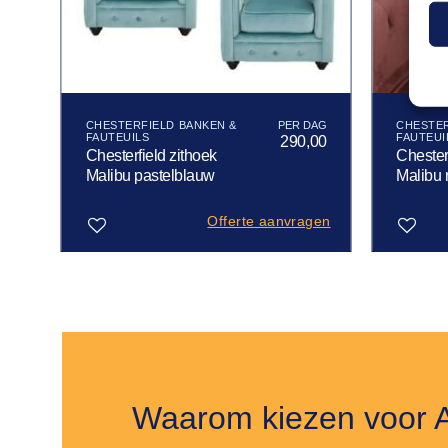
CHESTERFIELD BANKEN &
CHESTER
FAUTEUILS
FAUTEUI
00
290,00
Chesterfield zithoek
Chesterf
Malibu pastelblauw
Malibu 
gen
Offerte aanvragen
Toevoegen
Toevoegen
aan
aan
verlanglijst
verlanglijst
Waarom kiezen voor 