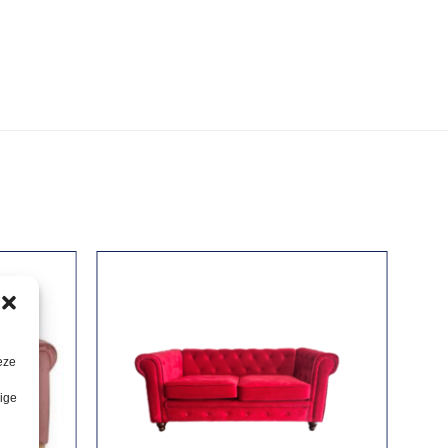
eze
lige