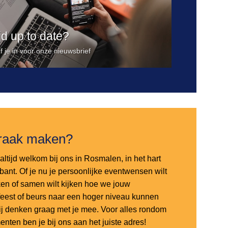
ijd up to date?
jf je in voor onze nieuwsbrief
raak maken?
altijd welkom bij ons in Rosmalen, in het hart
bant. Of je nu je persoonlijke eventwensen wilt
en of samen wilt kijken hoe we jouw
sfeest of beurs naar een hoger niveau kunnen
 wij denken graag met je mee. Voor alles rondom
nten ben je bij ons aan het juiste adres!