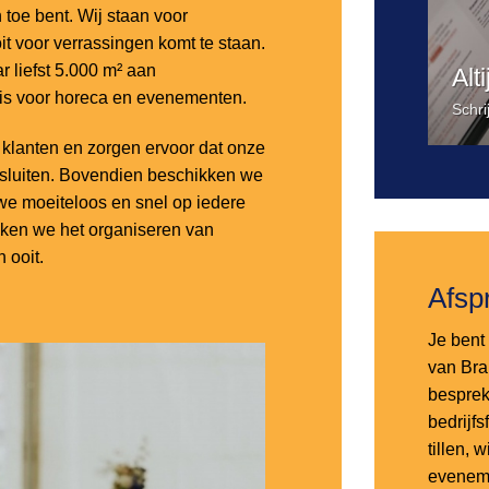
n toe bent. Wij staan voor
it voor verrassingen komt te staan.
 liefst 5.000 m² aan
Alt
 is voor horeca en evenementen.
Schri
lanten en zorgen ervoor dat onze
nsluiten. Bovendien beschikken we
e moeiteloos en snel op iedere
aken we het organiseren van
 ooit.
Afsp
Je bent 
van Bra
besprek
bedrijf
tillen,
eveneme