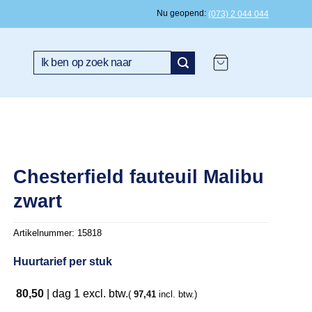
Nu geopend
(073) 2 044 044
Zoeken
naar:
Chesterfield fauteuil Malibu
zwart
Artikelnummer:
15818
Huurtarief per stuk
80,50
|
dag 1
excl. btw.
(
97,41
incl. btw.)