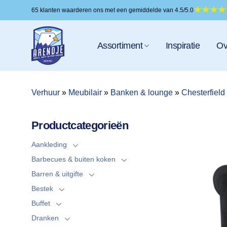
Ga
65 klanten waarderen ons met een gemiddelde van 4.5/5.0
naar
inhoud
Assortiment
Inspiratie
Ov
Verhuur
»
Meubilair
»
Banken & lounge
»
Chesterfield
Productcategorieën
Aankleding
Barbecues & buiten koken
Barren & uitgifte
Bestek
Buffet
Dranken