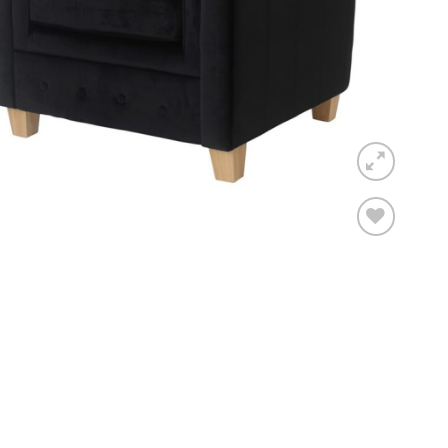
Toevoegen
aan
verlanglijst