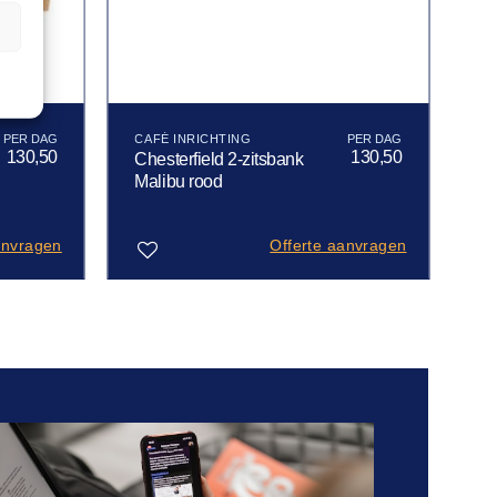
n
CAFÉ INRICHTING
130,50
130,50
Chesterfield 2-zitsbank
Malibu rood
anvragen
Offerte aanvragen
Toevoegen
aan
verlanglijst