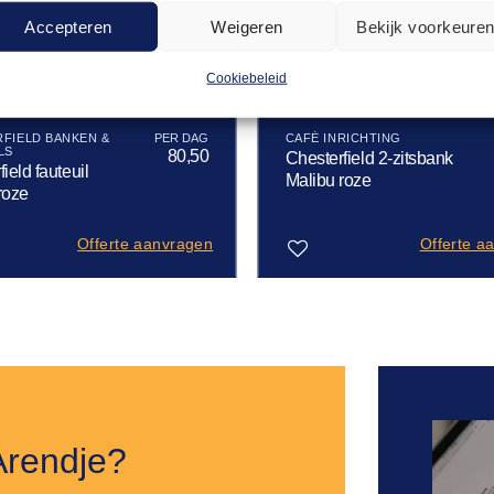
Accepteren
Weigeren
Bekijk voorkeure
Cookiebeleid
FIELD BANKEN &
CAFÉ INRICHTING
LS
80,50
Chesterfield 2-zitsbank
ield fauteuil
Malibu roze
roze
Offerte aanvragen
Offerte a
Toevoegen
aan
verlanglijst
Arendje?