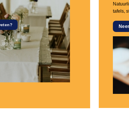
Natuurl
tafels, 
weten?
Nee