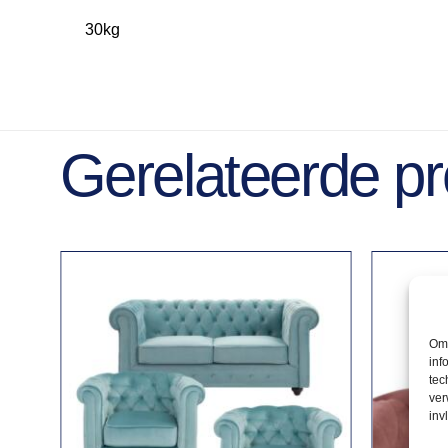
30kg
Gerelateerde p
Om 
inf
tec
ver
inv