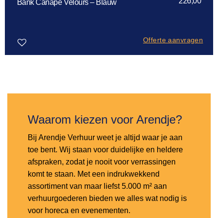
226,00
Bank Canape Velours – Blauw
Offerte aanvragen
Toevoegen
aan
verlanglijst
Waarom kiezen voor Arendje?
Bij Arendje Verhuur weet je altijd waar je aan
toe bent. Wij staan voor duidelijke en heldere
afspraken, zodat je nooit voor verrassingen
komt te staan. Met een indrukwekkend
assortiment van maar liefst 5.000 m² aan
verhuurgoederen bieden we alles wat nodig is
voor horeca en evenementen.