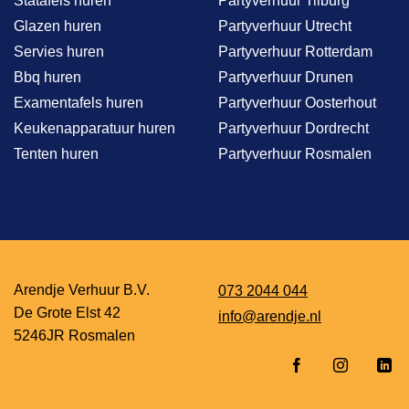
Statafels huren
Partyverhuur Tilburg
Glazen huren
Partyverhuur Utrecht
Servies huren
Partyverhuur Rotterdam
Bbq huren
Partyverhuur Drunen
Examentafels huren
Partyverhuur Oosterhout
Keukenapparatuur huren
Partyverhuur Dordrecht
Tenten huren
Partyverhuur Rosmalen
Arendje Verhuur B.V.
073 2044 044
De Grote Elst 42
info@arendje.nl
5246JR Rosmalen