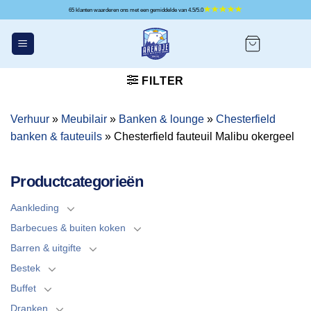
Ga
65 klanten waarderen ons met een gemiddelde van 4.5/5.0
naar
inhoud
FILTER
Verhuur
»
Meubilair
»
Banken & lounge
»
Chesterfield
banken & fauteuils
»
Chesterfield fauteuil Malibu okergeel
Productcategorieën
Aankleding
Barbecues & buiten koken
Barren & uitgifte
Bestek
Buffet
Dranken