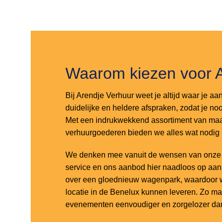
Toevoegen
Toevoegen
aan
aan
verlanglijst
verlanglijst
Waarom kiezen voor 
Bij Arendje Verhuur weet je altijd waar je aa
duidelijke en heldere afspraken, zodat je noo
Met een indrukwekkend assortiment van maar
verhuurgoederen bieden we alles wat nodig
We denken mee vanuit de wensen van onze k
service en ons aanbod hier naadloos op aa
over een gloednieuw wagenpark, waardoor w
locatie in de Benelux kunnen leveren. Zo m
evenementen eenvoudiger en zorgelozer dan