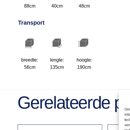
88cm
40cm
48cm
Transport
breedte:
lengte:
hoogte:
56cm
135cm
190cm
Gerelateerde p
Om 
inf
tec
ver