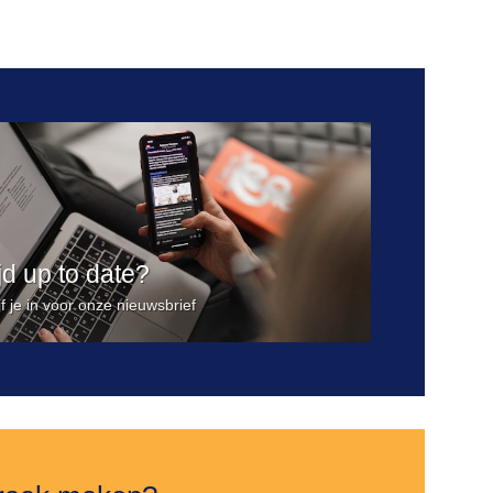
Toevoegen
aan
verlanglijst
ijd up to date?
jf je in voor onze nieuwsbrief