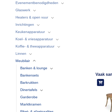
Evenementbenodigdheden
Glaswerk
Heaters & open vuur
Inrichtingen
Keukenapparatuur
Koel- & vriesapparatuur
Koffie- & theeapparatuur
Linnen
Meubilair
Banken & lounge
Vaak sa
Bankensets
Barkrukken
Dinertafels
Garderobe
Marktkramen
Piket- & afzetpaaltjes