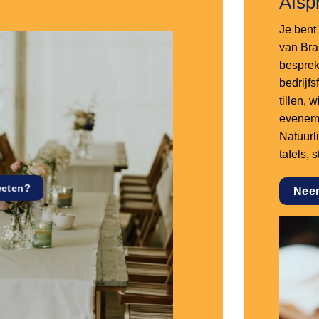
Afsp
Je bent 
van Bra
besprek
bedrijf
tillen,
eveneme
Natuurl
tafels, 
weten?
Nee