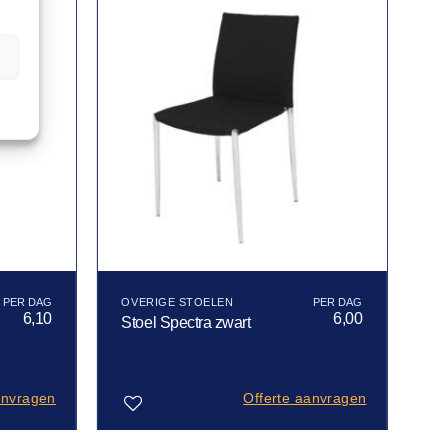
n
OVERIGE STOELEN
6,10
6,00
Stoel Spectra zwart
anvragen
Offerte aanvragen