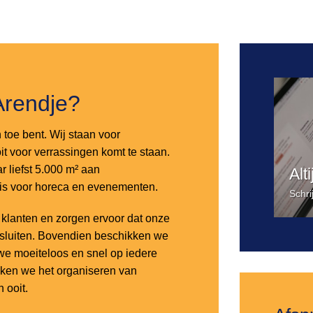
Toevoegen
aan
verlanglijst
Arendje?
n toe bent. Wij staan voor
it voor verrassingen komt te staan.
 liefst 5.000 m² aan
Alt
 is voor horeca en evenementen.
Schri
lanten en zorgen ervoor dat onze
nsluiten. Bovendien beschikken we
e moeiteloos en snel op iedere
aken we het organiseren van
 ooit.