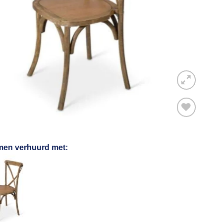
Toevoegen
men verhuurd met:
aan
verlanglijst