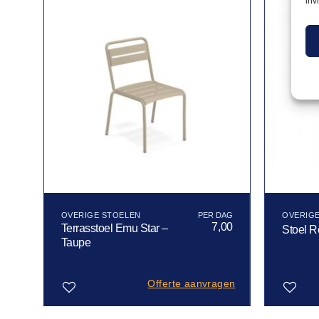
inv
OVERIGE STOELEN
OVERIG
90
7,00
Terrasstoel Emu Star –
Stoel R
Taupe
gen
Offerte aanvragen