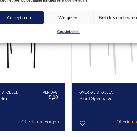
loed hebben op bepaalde functies en mogelijkheden.
Accepteren
Weigeren
Bekijk voorkeure
Cookiebeleid
E STOELEN
OVERIGE STOELEN
5,00
etro
Stoel Spectra wit
Offerte aanvragen
Offerte a