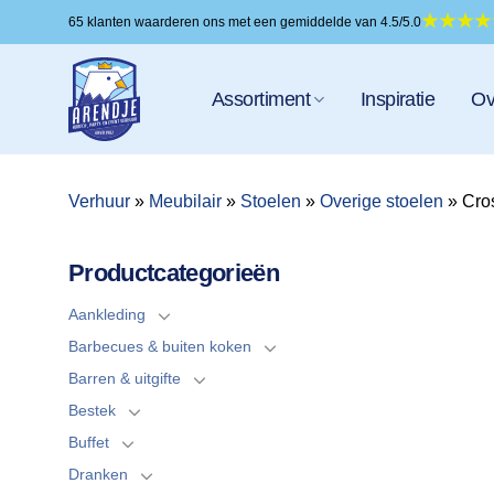
Ga
65 klanten waarderen ons met een gemiddelde van 4.5/5.0
naar
inhoud
Assortiment
Inspiratie
Ov
Verhuur
»
Meubilair
»
Stoelen
»
Overige stoelen
»
Cro
Productcategorieën
Aankleding
Barbecues & buiten koken
Barren & uitgifte
Bestek
Buffet
Dranken