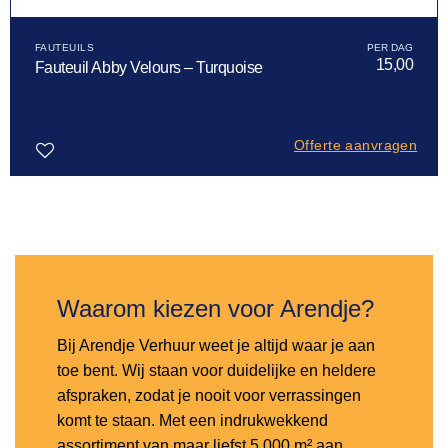
FAUTEUILS
15,00
Fauteuil Abby Velours – Turquoise
Offerte aanvragen
Toevoegen
aan
verlanglijst
Waarom kiezen voor Arendje?
Bij Arendje Verhuur weet je altijd waar je aan
toe bent. Wij staan voor duidelijke en heldere
afspraken, zodat je nooit voor verrassingen
komt te staan. Met een indrukwekkend
assortiment van maar liefst 5.000 m² aan