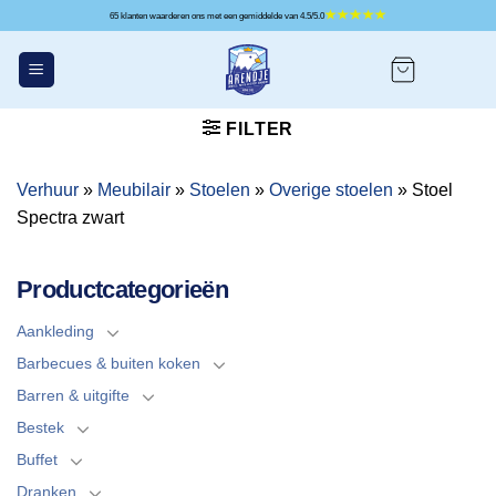
Ga
65 klanten waarderen ons met een gemiddelde van 4.5/5.0
naar
inhoud
FILTER
Verhuur
»
Meubilair
»
Stoelen
»
Overige stoelen
»
Stoel
Spectra zwart
Productcategorieën
Aankleding
Barbecues & buiten koken
Barren & uitgifte
Bestek
Buffet
Dranken