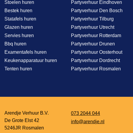
Stoelen huren
Partyverhuur Eindhoven
Bestek huren
Partyverhuur Den Bosch
Statafels huren
Partyverhuur Tilburg
Glazen huren
Partyverhuur Utrecht
Servies huren
Partyverhuur Rotterdam
Bbq huren
Partyverhuur Drunen
Examentafels huren
Partyverhuur Oosterhout
Keukenapparatuur huren
Partyverhuur Dordrecht
Tenten huren
Partyverhuur Rosmalen
Arendje Verhuur B.V.
073 2044 044
De Grote Elst 42
info@arendje.nl
5246JR Rosmalen