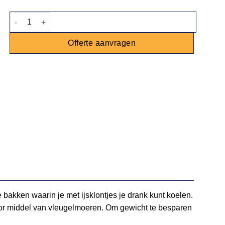
Drankentafel steigerhout mixed inclusief tap aantal
Offerte aanvragen
 bakken waarin je met ijsklontjes je drank kunt koelen.
door middel van vleugelmoeren. Om gewicht te besparen