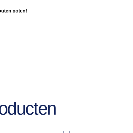
houten poten!
roducten