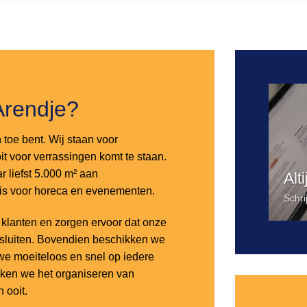
Toevoegen
aan
verlanglijst
Arendje?
n toe bent. Wij staan voor
it voor verrassingen komt te staan.
 liefst 5.000 m² aan
Alt
 is voor horeca en evenementen.
Schri
lanten en zorgen ervoor dat onze
nsluiten. Bovendien beschikken we
e moeiteloos en snel op iedere
aken we het organiseren van
 ooit.