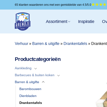
Ga
65 klanten waarderen ons met een gemiddelde van 4.5/5.0
naar
inhoud
Assortiment
Inspiratie
Ov
Verhuur
»
Barren & uitgifte
»
Drankentafels
»
Drankenta
Productcategorieën
Aankleding
Barbecues & buiten koken
Barren & uitgifte
Barombouwen
Dienbladen
Drankentafels