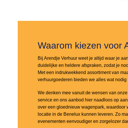
Toevoegen
Toevoegen
aan
aan
verlanglijst
verlanglijst
Waarom kiezen voor 
Bij Arendje Verhuur weet je altijd waar je aa
duidelijke en heldere afspraken, zodat je noo
Met een indrukwekkend assortiment van maar
verhuurgoederen bieden we alles wat nodig
We denken mee vanuit de wensen van onze k
service en ons aanbod hier naadloos op aa
over een gloednieuw wagenpark, waardoor w
locatie in de Benelux kunnen leveren. Zo m
evenementen eenvoudiger en zorgelozer dan