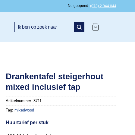
Nu geopend
(073) 2 044 044
Zoeken
naar:
Drankentafel steigerhout
mixed inclusief tap
Artikelnummer:
3711
Tag:
mixedwood
Huurtarief per stuk