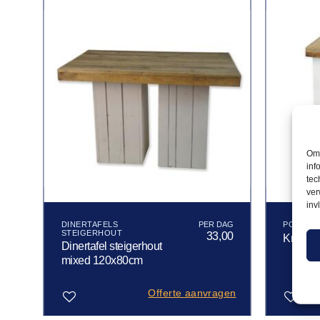
Om 
inf
tec
ver
inv
DINERTAFELS
POEFJES
STEIGERHOUT
00
33,00
Krukje 
Dinertafel steigerhout
mixed 120x80cm
gen
Offerte aanvragen