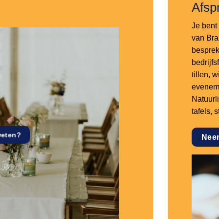
Afsp
Je bent 
van Bra
besprek
bedrijf
tillen,
eveneme
Natuurl
tafels, 
weten?
Nee