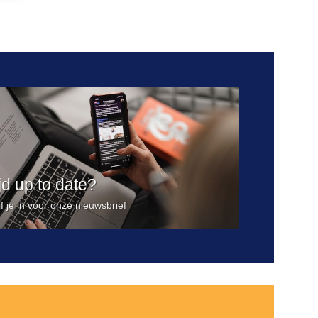
Toevoegen
aan
verlanglijst
ijd up to date?
jf je in voor onze nieuwsbrief