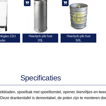
nkglas 22cl
Heerlyck pils fust
Heerlyck pils fust
tubo
20L
50L
Specificaties
ekbladen, spoelbak met spoelborstel, opener, bierviltjes en twee
s. Deze drankentafel is demontabel, de poten zijn te monteren 