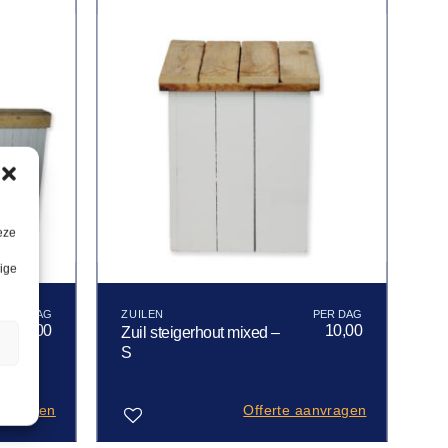
eze
lige
ZUILEN
101,00
10,00
Zuil steigerhout mixed –
n
S
anvragen
Offerte aanvragen