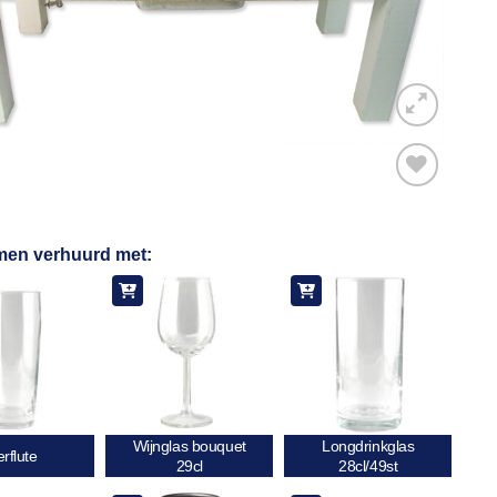
Toevoegen
men verhuurd met:
aan
verlanglijst
Wijnglas bouquet
Longdrinkglas
erflute
29cl
28cl/49st