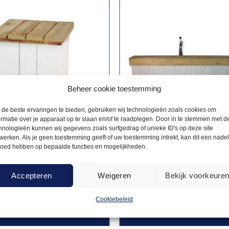
Beheer cookie toestemming
de beste ervaringen te bieden, gebruiken wij technologieën zoals cookies om
ormatie over je apparaat op te slaan en/of te raadplegen. Door in te stemmen met d
hnologieën kunnen wij gegevens zoals surfgedrag of unieke ID's op deze site
werken. Als je geen toestemming geeft of uw toestemming intrekt, kan dit een nade
loed hebben op bepaalde functies en mogelijkheden.
 & KRUKJES
BAROMBOUWEN
10,00
Barombouw steigerhout
steigerhout mixed
Accepteren
Weigeren
Bekijk voorkeure
mixed – 2,2m
Cookiebeleid
Offerte aanvragen
Offerte a