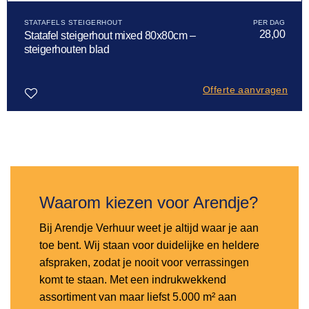
STATAFELS STEIGERHOUT
28,00
Statafel steigerhout mixed 80x80cm –
steigerhouten blad
Offerte aanvragen
Toevoegen
aan
verlanglijst
Waarom kiezen voor Arendje?
Bij Arendje Verhuur weet je altijd waar je aan
toe bent. Wij staan voor duidelijke en heldere
afspraken, zodat je nooit voor verrassingen
komt te staan. Met een indrukwekkend
assortiment van maar liefst 5.000 m² aan