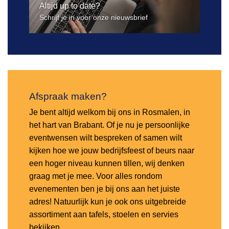
Altijd up to date?
Schrijf je in voor onze nieuwsbrief
Afspraak maken?
Je bent altijd welkom bij ons in Rosmalen, in
het hart van Brabant. Of je nu je persoonlijke
eventwensen wilt bespreken of samen wilt
kijken hoe we jouw bedrijfsfeest of beurs naar
een hoger niveau kunnen tillen, wij denken
graag met je mee. Voor alles rondom
evenementen ben je bij ons aan het juiste
adres! Natuurlijk kun je ook ons uitgebreide
assortiment aan tafels, stoelen en servies
bekijken.