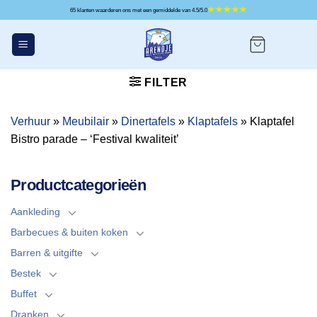
Ga
65 klanten waarderen ons met een gemiddelde van 4.5/5.0
naar
inhoud
FILTER
Verhuur
»
Meubilair
»
Dinertafels
»
Klaptafels
»
Klaptafel
Bistro parade – ‘Festival kwaliteit’
Productcategorieën
Aankleding
Barbecues & buiten koken
Barren & uitgifte
Bestek
Buffet
Dranken