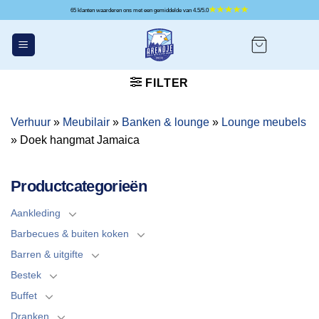
Ga
65 klanten waarderen ons met een gemiddelde van 4.5/5.0
naar
inhoud
FILTER
Verhuur
»
Meubilair
»
Banken & lounge
»
Lounge meubels
»
Doek hangmat Jamaica
Productcategorieën
Aankleding
Barbecues & buiten koken
Barren & uitgifte
Bestek
Buffet
Dranken