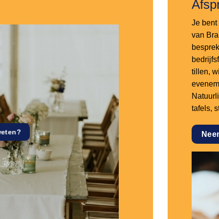
Afsp
Je bent 
van Bra
besprek
bedrijf
tillen,
eveneme
Natuurl
tafels, 
weten?
Nee