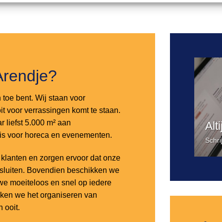
Toevoegen
aan
verlanglijst
Arendje?
n toe bent. Wij staan voor
it voor verrassingen komt te staan.
 liefst 5.000 m² aan
Alt
 is voor horeca en evenementen.
Schri
lanten en zorgen ervoor dat onze
nsluiten. Bovendien beschikken we
e moeiteloos en snel op iedere
aken we het organiseren van
 ooit.