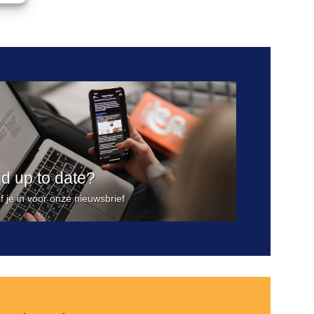
Toevoegen
aan
verlanglijst
ijd up to date?
jf je in voor onze nieuwsbrief