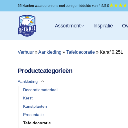
Ga
65 klanten waarderen ons met een gemiddelde van 4.5/5.0
naar
inhoud
Assortiment
Inspiratie
Ov
Verhuur
»
Aankleding
»
Tafeldecoratie
»
Karaf 0,25L
Productcategorieën
Aankleding
Decoratiemateriaal
Kerst
Kunstplanten
Presentatie
Tafeldecoratie