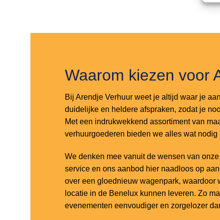
Toevoegen
Toevoegen
aan
aan
verlanglijst
verlanglijst
Waarom kiezen voor 
Bij Arendje Verhuur weet je altijd waar je aa
duidelijke en heldere afspraken, zodat je noo
Met een indrukwekkend assortiment van maar
verhuurgoederen bieden we alles wat nodig
We denken mee vanuit de wensen van onze k
service en ons aanbod hier naadloos op aa
over een gloednieuw wagenpark, waardoor w
locatie in de Benelux kunnen leveren. Zo m
evenementen eenvoudiger en zorgelozer dan