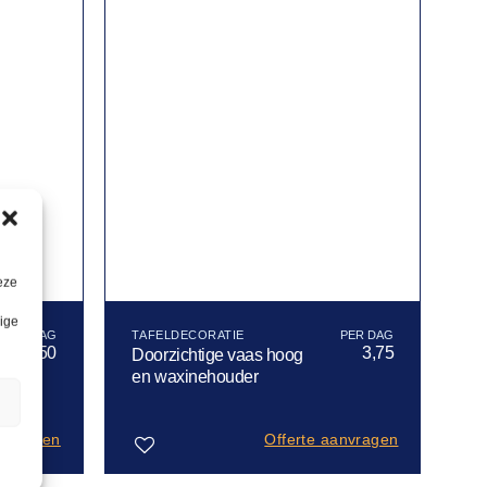
eze
lige
TAFELDECORATIE
2,50
3,75
Doorzichtige vaas hoog
en waxinehouder
n
anvragen
Offerte aanvragen