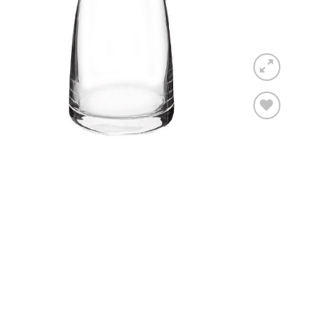
Toevoegen
aan
verlanglijst