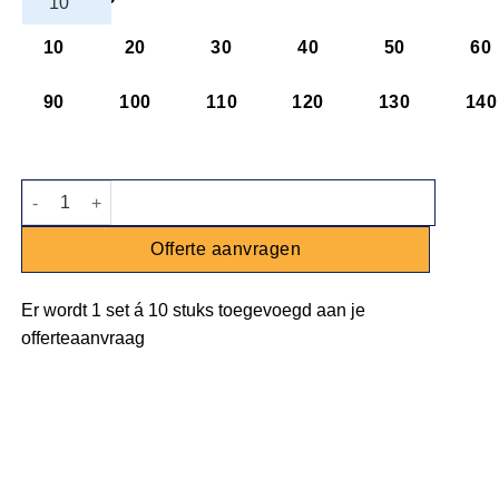
10
20
30
40
50
60
90
100
110
120
130
140
Karaf 0,25L aantal
Offerte aanvragen
Er wordt
1 set
á
10 stuks
toegevoegd aan je
offerteaanvraag