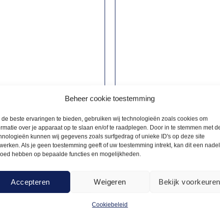
Beheer cookie toestemming
de beste ervaringen te bieden, gebruiken wij technologieën zoals cookies om
ormatie over je apparaat op te slaan en/of te raadplegen. Door in te stemmen met d
hnologieën kunnen wij gegevens zoals surfgedrag of unieke ID's op deze site
werken. Als je geen toestemming geeft of uw toestemming intrekt, kan dit een nade
CORATIE
TAFELDECORATIE
loed hebben op bepaalde functies en mogelijkheden.
18,00
ar 5-arm zilver
Waxinelichthouders color
Accepteren
Weigeren
Bekijk voorkeure
Offerte aanvragen
Offerte a
Cookiebeleid