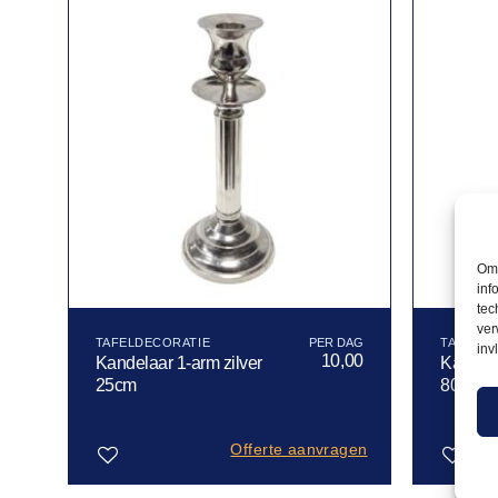
Om 
inf
tec
ver
TAFELDECORATIE
TAFELDE
inv
50
10,00
Kandelaar 1-arm zilver
Kandela
25cm
80cm
gen
Offerte aanvragen