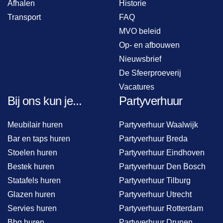
Afhalen
Historie
Transport
FAQ
MVO beleid
Op- en afbouwen
Nieuwsbrief
De Sfeerproeverij
Vacatures
Bij ons kun je...
Partyverhuur
Meubilair huren
Partyverhuur Waalwijk
Bar en taps huren
Partyverhuur Breda
Stoelen huren
Partyverhuur Eindhoven
Bestek huren
Partyverhuur Den Bosch
Statafels huren
Partyverhuur Tilburg
Glazen huren
Partyverhuur Utrecht
Servies huren
Partyverhuur Rotterdam
Bbq huren
Partyverhuur Drunen