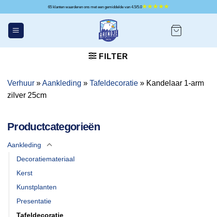
Ga
65 klanten waarderen ons met een gemiddelde van 4.5/5.0
naar
inhoud
FILTER
Verhuur
»
Aankleding
»
Tafeldecoratie
»
Kandelaar 1-arm
zilver 25cm
Productcategorieën
Aankleding
Decoratiemateriaal
Kerst
Kunstplanten
Presentatie
Tafeldecoratie