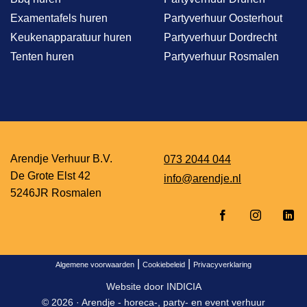
Examentafels huren
Partyverhuur Oosterhout
Keukenapparatuur huren
Partyverhuur Dordrecht
Tenten huren
Partyverhuur Rosmalen
Arendje Verhuur B.V.
073 2044 044
De Grote Elst 42
info@arendje.nl
5246JR Rosmalen
|
|
Algemene voorwaarden
Cookiebeleid
Privacyverklaring
Website door
INDICIA
© 2026 ·
Arendje - horeca-, party- en event verhuur