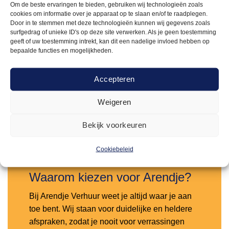
Om de beste ervaringen te bieden, gebruiken wij technologieën zoals
cookies om informatie over je apparaat op te slaan en/of te raadplegen.
Door in te stemmen met deze technologieën kunnen wij gegevens zoals
surfgedrag of unieke ID's op deze site verwerken. Als je geen toestemming
geeft of uw toestemming intrekt, kan dit een nadelige invloed hebben op
TAFELDECORATIE
bepaalde functies en mogelijkheden.
2,50
Waxinelichthouders color
Accepteren
Offerte aanvragen
Weigeren
Bekijk voorkeuren
Toevoegen
aan
verlanglijst
Cookiebeleid
Waarom kiezen voor Arendje?
Bij Arendje Verhuur weet je altijd waar je aan
toe bent. Wij staan voor duidelijke en heldere
afspraken, zodat je nooit voor verrassingen