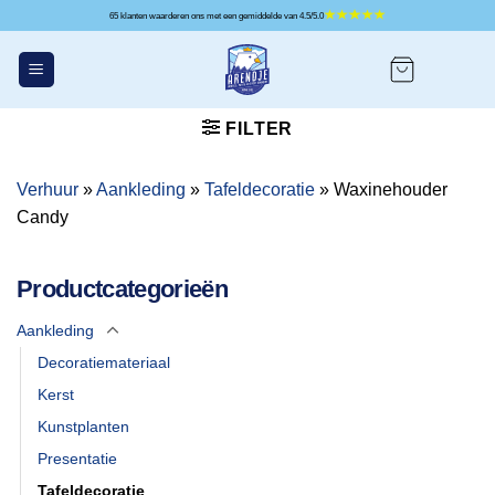
Ga
65 klanten waarderen ons met een gemiddelde van 4.5/5.0
naar
inhoud
FILTER
Verhuur
»
Aankleding
»
Tafeldecoratie
»
Waxinehouder
Candy
Productcategorieën
Aankleding
Decoratiemateriaal
Kerst
Kunstplanten
Presentatie
Tafeldecoratie