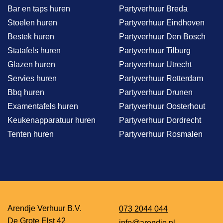
Bar en taps huren
Partyverhuur Breda
Stoelen huren
Partyverhuur Eindhoven
Bestek huren
Partyverhuur Den Bosch
Statafels huren
Partyverhuur Tilburg
Glazen huren
Partyverhuur Utrecht
Servies huren
Partyverhuur Rotterdam
Bbq huren
Partyverhuur Drunen
Examentafels huren
Partyverhuur Oosterhout
Keukenapparatuur huren
Partyverhuur Dordrecht
Tenten huren
Partyverhuur Rosmalen
Arendje Verhuur B.V.
073 2044 044
De Grote Elst 42
info@arendje.nl