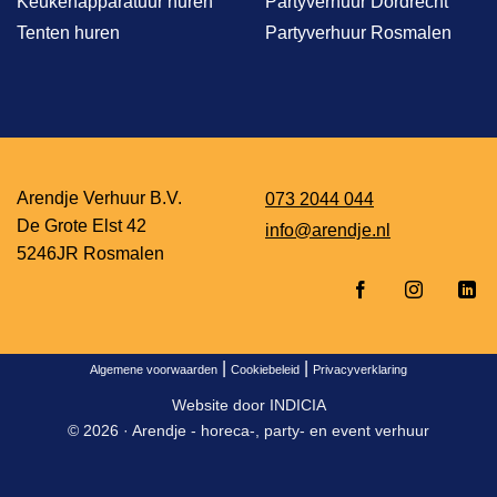
Keukenapparatuur huren
Partyverhuur Dordrecht
Tenten huren
Partyverhuur Rosmalen
Arendje Verhuur B.V.
073 2044 044
De Grote Elst 42
info@arendje.nl
5246JR Rosmalen
|
|
Algemene voorwaarden
Cookiebeleid
Privacyverklaring
Website door
INDICIA
© 2026 ·
Arendje - horeca-, party- en event verhuur