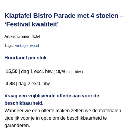
Toevoegen
Klaptafel Bistro Parade met 4 stoelen –
aan
‘Festival kwaliteit’
verlanglijst
Artikelnummer:
4164
Tags:
vintage
,
wood
Huurtarief per stuk
15,50
|
dag 1
excl. btw.
(
18,76
incl. btw.)
3,88
|
dag 2
excl. btw.
Vraag een vrijblijvende offerte aan voor de
beschikbaarheid.
Wanneer we een offerte maken zetten we de materialen
tijdelijk voor je in optie om de beschikbaarheid te
garanderen.