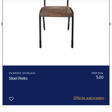
OVERIGE STOELEN
5,00
Stoel Retro
Offerte aanvragen