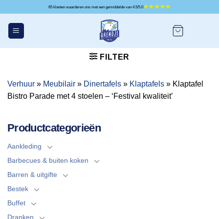
Ga
65 klanten waarderen ons met een gemiddelde van 4.5/5.0
naar
inhoud
FILTER
Verhuur
»
Meubilair
»
Dinertafels
»
Klaptafels
»
Klaptafel
Bistro Parade met 4 stoelen – ‘Festival kwaliteit’
Productcategorieën
Aankleding
Barbecues & buiten koken
Barren & uitgifte
Bestek
Buffet
Dranken