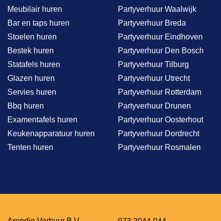
Meubilair huren
Partyverhuur Waalwijk
Bar en taps huren
Partyverhuur Breda
Stoelen huren
Partyverhuur Eindhoven
Bestek huren
Partyverhuur Den Bosch
Statafels huren
Partyverhuur Tilburg
Glazen huren
Partyverhuur Utrecht
Servies huren
Partyverhuur Rotterdam
Bbq huren
Partyverhuur Drunen
Examentafels huren
Partyverhuur Oosterhout
Keukenapparatuur huren
Partyverhuur Dordrecht
Tenten huren
Partyverhuur Rosmalen
Arendje Verhuur B.V.