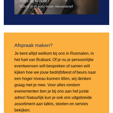
Altijd up to date?
Schrijf je in voor onze nieuwsbrief
Afspraak maken?
Je bent altijd welkom bij ons in Rosmalen, in
het hart van Brabant. Of je nu je persoonlijke
eventwensen wilt bespreken of samen wilt
kijken hoe we jouw bedrijfsfeest of beurs naar
een hoger niveau kunnen tillen, wij denken
graag met je mee. Voor alles rondom
evenementen ben je bij ons aan het juiste
adres! Natuurlijk kun je ook ons uitgebreide
assortiment aan tafels, stoelen en servies
bekijken.