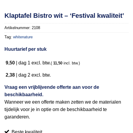
Toevoegen
Klaptafel Bistro wit – ‘Festival kwaliteit’
aan
verlanglijst
Artikelnummer:
2108
Tag:
whitenature
Huurtarief per stuk
9,50
|
dag 1
excl. btw.
(
11,50
incl. btw.)
2,38
|
dag 2
excl. btw.
Vraag een vrijblijvende offerte aan voor de
beschikbaarheid.
Wanneer we een offerte maken zetten we de materialen
tijdelijk voor je in optie om de beschikbaarheid te
garanderen.
Beste kwaliteit