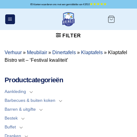
Ga
65 klanten waarderen ons met een gemiddelde van 4.5/5.0
naar
inhoud
FILTER
Verhuur
»
Meubilair
»
Dinertafels
»
Klaptafels
»
Klaptafel
Bistro wit – ‘Festival kwaliteit’
Productcategorieën
Aankleding
Barbecues & buiten koken
Barren & uitgifte
Bestek
Buffet
Dranken