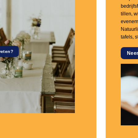
bedrijf
tillen,
eveneme
Natuurl
tafels, 
weten?
Nee