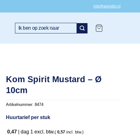
info@arendje.nl
Zoeken
naar:
Kom Spirit Mustard – Ø
10cm
Artikelnummer:
8474
Huurtarief per stuk
0,47
|
dag 1
excl. btw.
(
0,57
incl. btw.)