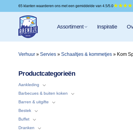
Ga
65 klanten waarderen ons met een gemiddelde van 4.5/5.0
naar
inhoud
Assortiment
Inspiratie
Ov
Verhuur
»
Servies
»
Schaaltjes & kommetjes
»
Kom Spi
Productcategorieën
Aankleding
Barbecues & buiten koken
Barren & uitgifte
Bestek
Buffet
Dranken