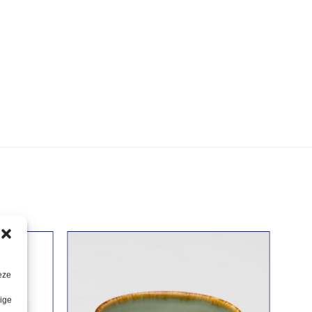
eze
lige