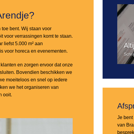
Arendje?
n toe bent. Wij staan voor
it voor verrassingen komt te staan.
 liefst 5.000 m² aan
Alt
 is voor horeca en evenementen.
Schri
lanten en zorgen ervoor dat onze
nsluiten. Bovendien beschikken we
e moeiteloos en snel op iedere
aken we het organiseren van
 ooit.
Afsp
Je bent 
van Bra
besprek