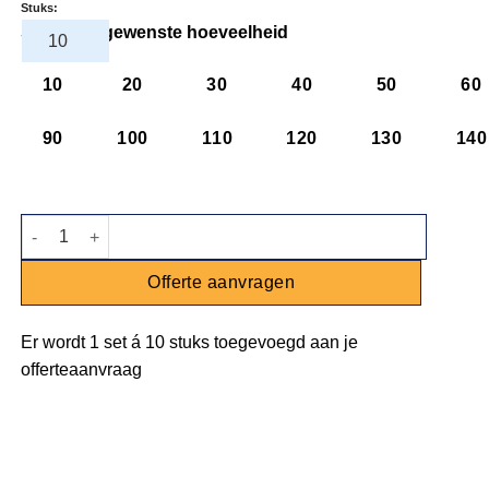
Stuks:
Selecteer gewenste hoeveelheid
10
20
30
40
50
60
90
100
110
120
130
140
Kom Spirit Mustard - Ø 10cm aantal
Offerte aanvragen
Er wordt
1 set
á
10 stuks
toegevoegd aan je
offerteaanvraag