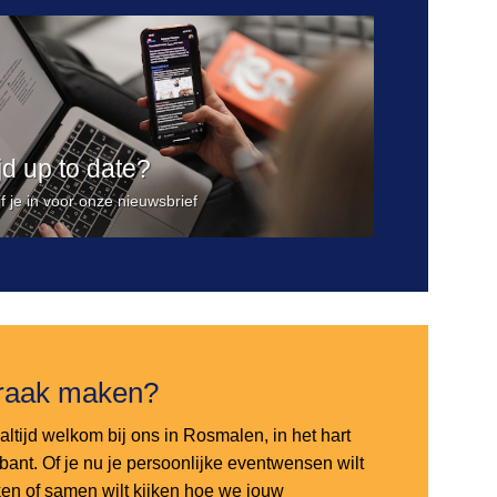
ijd up to date?
jf je in voor onze nieuwsbrief
raak maken?
altijd welkom bij ons in Rosmalen, in het hart
bant. Of je nu je persoonlijke eventwensen wilt
en of samen wilt kijken hoe we jouw