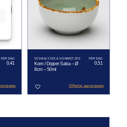
n
SCHAALTJES & KOMMETJES
0,41
0,51
Kom / Dipper Saba – Ø
8cm – 50ml
anvragen
Offerte aanvragen
Toevoegen
aan
verlanglijst