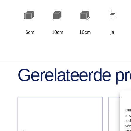
6cm
10cm
10cm
ja
Gerelateerde p
Om 
inf
tec
ver