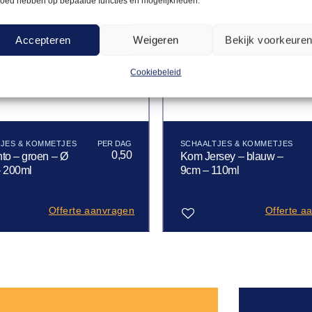
loed hebben op bepaalde functies en mogelijkheden.
Accepteren
Weigeren
Bekijk voorkeure
Cookiebeleid
JES & KOMMETJES
SCHAALTJES & KOMMETJES
0,50
to – groen – Ø
Kom Jersey – blauw –
– 200ml
9cm – 110ml
Offerte aanvragen
Offerte a
Toevoegen
aan
verlanglijst