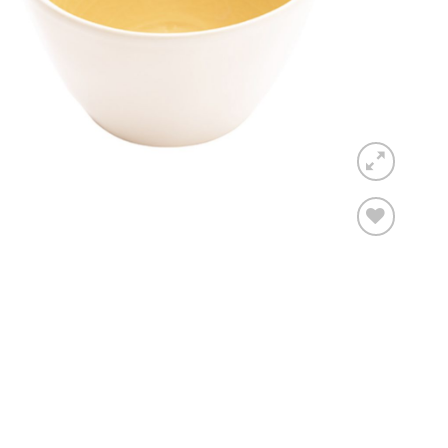
Toevoegen
aan
verlanglijst