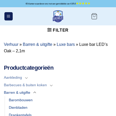
Ga
65 klanten waarderen ons met een gemiddelde van 4.5/5.0
naar
inhoud
FILTER
Verhuur
»
Barren & uitgifte
»
Luxe bars
»
Luxe bar LED’s
Oak – 2,1m
Productcategorieën
Aankleding
Barbecues & buiten koken
Barren & uitgifte
Barombouwen
Dienbladen
Drankentafels