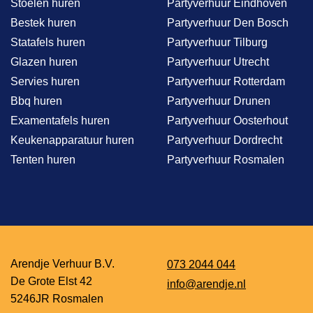
Stoelen huren
Partyverhuur Eindhoven
Bestek huren
Partyverhuur Den Bosch
Statafels huren
Partyverhuur Tilburg
Glazen huren
Partyverhuur Utrecht
Servies huren
Partyverhuur Rotterdam
Bbq huren
Partyverhuur Drunen
Examentafels huren
Partyverhuur Oosterhout
Keukenapparatuur huren
Partyverhuur Dordrecht
Tenten huren
Partyverhuur Rosmalen
Arendje Verhuur B.V.
073 2044 044
De Grote Elst 42
info@arendje.nl
5246JR Rosmalen