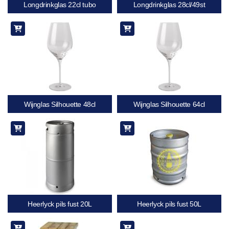
Longdrinkglas 22cl tubo
Longdrinkglas 28cl/49st
Wijnglas Silhouette 48cl
Wijnglas Silhouette 64cl
Heerlyck pils fust 20L
Heerlyck pils fust 50L