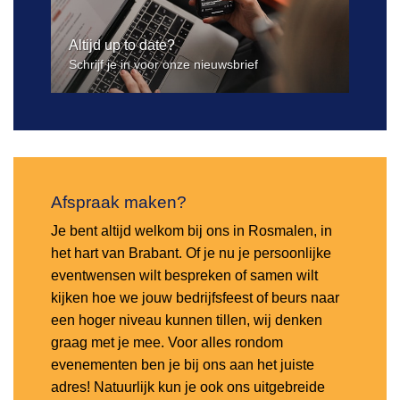
Altijd up to date?
Schrijf je in voor onze nieuwsbrief
Afspraak maken?
Je bent altijd welkom bij ons in Rosmalen, in
het hart van Brabant. Of je nu je persoonlijke
eventwensen wilt bespreken of samen wilt
kijken hoe we jouw bedrijfsfeest of beurs naar
een hoger niveau kunnen tillen, wij denken
graag met je mee. Voor alles rondom
evenementen ben je bij ons aan het juiste
adres! Natuurlijk kun je ook ons uitgebreide