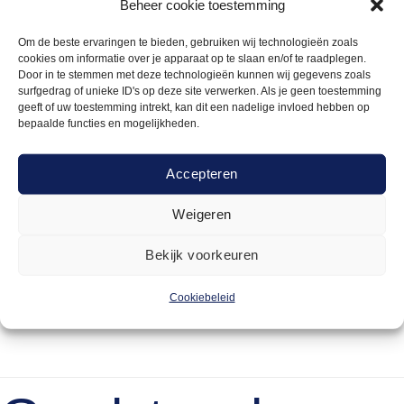
Beheer cookie toestemming
Wordt geleverd met bajonetkoppeling
Onze barren hebben een 5/8 aansluiting. Wil je dus een
Om de beste ervaringen te bieden, gebruiken wij technologieën zoals
andere koppeling dan een bajonetkoppeling aansluiten.
cookies om informatie over je apparaat op te slaan en/of te raadplegen.
Door in te stemmen met deze technologieën kunnen wij gegevens zoals
Hou hier dan rekening mee!
surfgedrag of unieke ID's op deze site verwerken. Als je geen toestemming
geeft of uw toestemming intrekt, kan dit een nadelige invloed hebben op
bepaalde functies en mogelijkheden.
Accepteren
Weigeren
Bekijk voorkeuren
220cm
170cm
Cookiebeleid