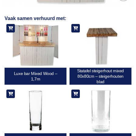
Toevoegen
Vaak samen verhuurd met:
aan
verlanglijst
Statafel steigerhout mixed
Luxe bar Mixed Wood –
80x80cm – steigerhouten
1,7m
blad