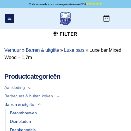
Ga
65 klanten waarderen ons met een gemiddelde van 4.5/5.0
naar
inhoud
FILTER
Verhuur
»
Barren & uitgifte
»
Luxe bars
»
Luxe bar Mixed
Wood – 1,7m
Productcategorieën
Aankleding
Barbecues & buiten koken
Barren & uitgifte
Barombouwen
Dienbladen
Drankentafels