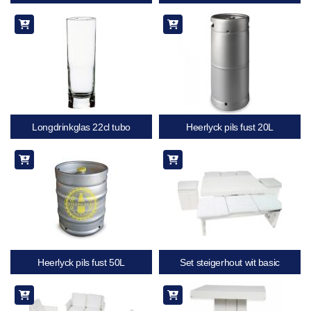
Longdrinkglas 22cl tubo
Heerlyck pils fust 20L
Heerlyck pils fust 50L
Set steigerhout wit basic