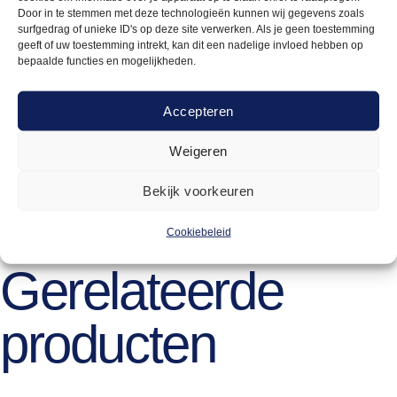
Door in te stemmen met deze technologieën kunnen wij gegevens zoals
andere koppeling dan een bajonetkoppeling aansluiten.
surfgedrag of unieke ID's op deze site verwerken. Als je geen toestemming
Hou hier dan rekening mee!
geeft of uw toestemming intrekt, kan dit een nadelige invloed hebben op
bepaalde functies en mogelijkheden.
Accepteren
Weigeren
220cm
170cm
Bekijk voorkeuren
Cookiebeleid
Gerelateerde
producten