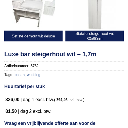
Statafel steigerhout wit
Set steigerhout wit deluxe
80x80cm
Luxe bar steigerhout wit – 1,7m
Artikelnummer:
3762
Tags:
beach
,
wedding
Huurtarief per stuk
326,00
|
dag 1
excl. btw.
(
394,46
incl. btw.)
81,50
|
dag 2
excl. btw.
Vraag een vrijblijvende offerte aan voor de