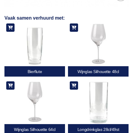
Toevoegen
Vaak samen verhuurd met:
aan
verlanglijst
Bierflute
Wijnglas Silhouette 48cl
Wijnglas Silhouette 64cl
Longdrinkglas 28cl/49st