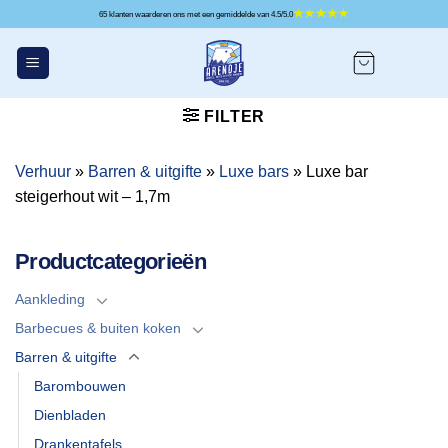
Ga
65 klanten waarderen ons met een gemiddelde van 4.5/5.0
naar
inhoud
FILTER
Verhuur
»
Barren & uitgifte
»
Luxe bars
»
Luxe bar
steigerhout wit – 1,7m
Productcategorieën
Aankleding
Barbecues & buiten koken
Barren & uitgifte
Barombouwen
Dienbladen
Drankentafels