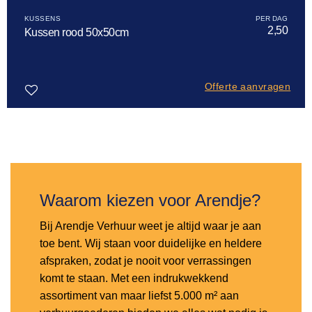
KUSSENS
2,50
Kussen rood 50x50cm
Offerte aanvragen
Toevoegen
aan
verlanglijst
Waarom kiezen voor Arendje?
Bij Arendje Verhuur weet je altijd waar je aan
toe bent. Wij staan voor duidelijke en heldere
afspraken, zodat je nooit voor verrassingen
komt te staan. Met een indrukwekkend
assortiment van maar liefst 5.000 m² aan