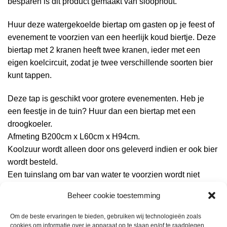
besparen is dit product gemaakt van sloophout.
Huur deze watergekoelde biertap om gasten op je feest of
evenement te voorzien van een heerlijk koud biertje. Deze
biertap met 2 kranen heeft twee kranen, ieder met een
eigen koelcircuit, zodat je twee verschillende soorten bier
kunt tappen.
Deze tap is geschikt voor grotere evenementen. Heb je
een feestje in de tuin? Huur dan een biertap met een
droogkoeler.
Afmeting B200cm x L60cm x H94cm.
Koolzuur wordt alleen door ons geleverd indien er ook bier
wordt besteld.
Een tuinslang om bar van water te voorzien wordt niet
standaard meegeleverd.
Beheer cookie toestemming
Afvoerslang wordt wel meegeleverd.
Wordt geleverd met bajonetkoppeling
Om de beste ervaringen te bieden, gebruiken wij technologieën zoals
Onze barren hebben een 5/8 aansluiting. Wil je dus een
cookies om informatie over je apparaat op te slaan en/of te raadplegen.