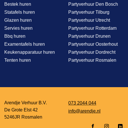
Bestek huren
Partyverhuur Den Bosch
Statafels huren
Partyverhuur Tilburg
Glazen huren
Partyverhuur Utrecht
Servies huren
Partyverhuur Rotterdam
Bbq huren
Partyverhuur Drunen
Examentafels huren
Partyverhuur Oosterhout
Keukenapparatuur huren
Partyverhuur Dordrecht
Tenten huren
Partyverhuur Rosmalen
Arendje Verhuur B.V.
073 2044 044
De Grote Elst 42
info@arendje.nl
5246JR Rosmalen