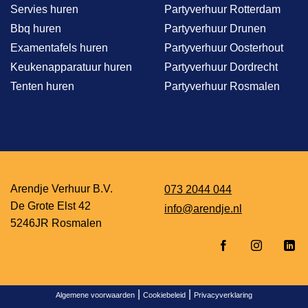
Servies huren
Partyverhuur Rotterdam
Bbq huren
Partyverhuur Drunen
Examentafels huren
Partyverhuur Oosterhout
Keukenapparatuur huren
Partyverhuur Dordrecht
Tenten huren
Partyverhuur Rosmalen
Arendje Verhuur B.V.
073 2044 044
De Grote Elst 42
info@arendje.nl
5246JR Rosmalen
|
|
Algemene voorwaarden
Cookiebeleid
Privacyverklaring