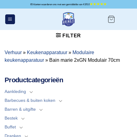
Ga
65 klanten waarderen ons met een gemiddelde van 4.5/5.0
naar
inhoud
FILTER
Verhuur
»
Keukenapparatuur
»
Modulaire
keukenapparatuur
»
Bain marie 2xGN Modulair 70cm
Productcategorieën
Aankleding
Barbecues & buiten koken
Barren & uitgifte
Bestek
Buffet
Dranken