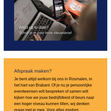
Altijd up to date?
Schrijf je in voor onze nieuwsbrief
Afspraak maken?
Je bent altijd welkom bij ons in Rosmalen, in
het hart van Brabant. Of je nu je persoonlijke
eventwensen wilt bespreken of samen wilt
kijken hoe we jouw bedrijfsfeest of beurs naar
een hoger niveau kunnen tillen, wij denken
graag met je mee. Voor alles rondom