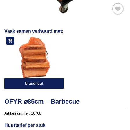
Toevoegen
Vaak samen verhuurd met:
aan
verlanglijst
Brandhout
OFYR ⌀85cm – Barbecue
Artikelnummer:
16768
Huurtarief per stuk