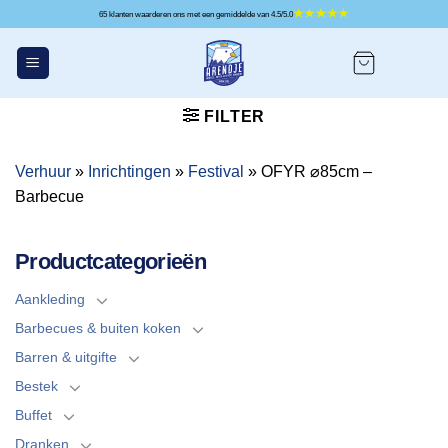
Ga
65 klanten waarderen ons met een gemiddelde van 4.5/5.0
naar
inhoud
FILTER
Verhuur
»
Inrichtingen
»
Festival
»
OFYR ⌀85cm –
Barbecue
Productcategorieën
Aankleding
Barbecues & buiten koken
Barren & uitgifte
Bestek
Buffet
Dranken