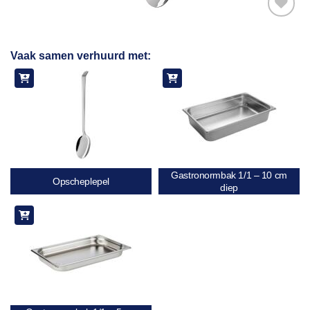
Toevoegen
Vaak samen verhuurd met:
aan
verlanglijst
Gastronormbak 1/1 – 10 cm
Opscheplepel
diep