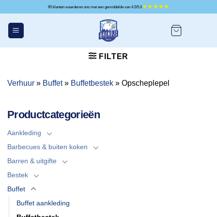
Ga
65 klanten waarderen ons met een gemiddelde van 4.5/5.0
naar
inhoud
FILTER
Verhuur
»
Buffet
»
Buffetbestek
»
Opscheplepel
Productcategorieën
Aankleding
Barbecues & buiten koken
Barren & uitgifte
Bestek
Buffet
Buffet aankleding
Buffetbestek