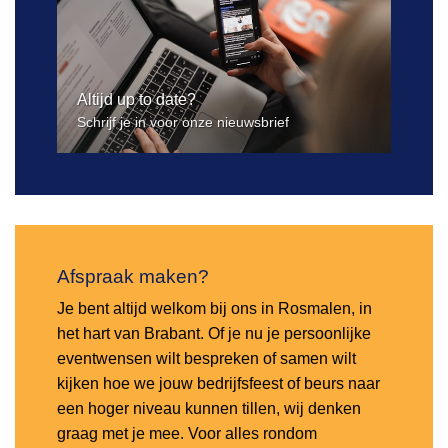
Altijd up to date?
Schrijf je in voor onze nieuwsbrief
Afspraak maken?
Je bent altijd welkom bij ons in Rosmalen, in
het hart van Brabant. Of je nu je persoonlijke
eventwensen wilt bespreken of samen wilt
kijken hoe we jouw bedrijfsfeest of beurs naar
een hoger niveau kunnen tillen, wij denken
graag met je mee. Voor alles rondom