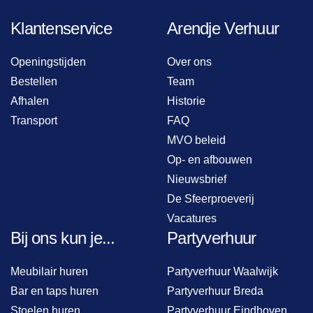
Klantenservice
Arendje Verhuur
Openingstijden
Over ons
Bestellen
Team
Afhalen
Historie
Transport
FAQ
MVO beleid
Op- en afbouwen
Nieuwsbrief
De Sfeerproeverij
Vacatures
Bij ons kun je...
Partyverhuur
Meubilair huren
Partyverhuur Waalwijk
Bar en taps huren
Partyverhuur Breda
Stoelen huren
Partyverhuur Eindhoven