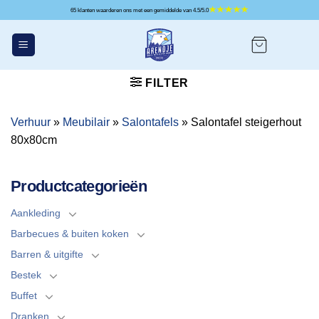
Ga
65 klanten waarderen ons met een gemiddelde van 4.5/5.0
naar
inhoud
FILTER
Verhuur
»
Meubilair
»
Salontafels
»
Salontafel steigerhout
80x80cm
Productcategorieën
Aankleding
Barbecues & buiten koken
Barren & uitgifte
Bestek
Buffet
Dranken