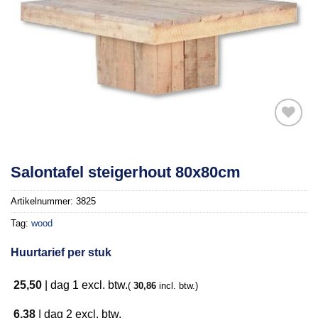
Toevoegen
Salontafel steigerhout 80x80cm
aan
verlanglijst
Artikelnummer:
3825
Tag:
wood
Huurtarief per stuk
25,50
|
dag 1
excl. btw.
(
30,86
incl. btw.)
6,38
|
dag 2
excl. btw.