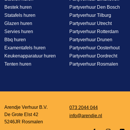
Bestek huren
Partyverhuur Den Bosch
Statafels huren
Partyverhuur Tilburg
Glazen huren
Partyverhuur Utrecht
Servies huren
Partyverhuur Rotterdam
Bbq huren
Partyverhuur Drunen
Examentafels huren
Partyverhuur Oosterhout
Keukenapparatuur huren
Partyverhuur Dordrecht
Tenten huren
Partyverhuur Rosmalen
Arendje Verhuur B.V.
073 2044 044
De Grote Elst 42
info@arendje.nl
5246JR Rosmalen