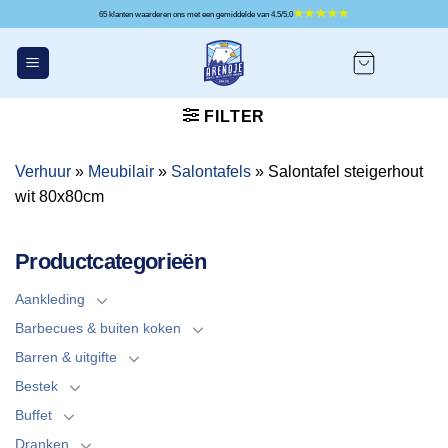
Ga
65 klanten waarderen ons met een gemiddelde van 4.5/5.0
naar
inhoud
FILTER
Verhuur
»
Meubilair
»
Salontafels
»
Salontafel steigerhout
wit 80x80cm
Productcategorieën
Aankleding
Barbecues & buiten koken
Barren & uitgifte
Bestek
Buffet
Dranken