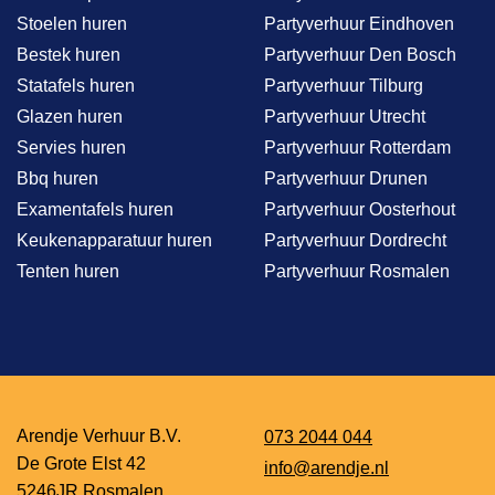
Stoelen huren
Partyverhuur Eindhoven
Bestek huren
Partyverhuur Den Bosch
Statafels huren
Partyverhuur Tilburg
Glazen huren
Partyverhuur Utrecht
Servies huren
Partyverhuur Rotterdam
Bbq huren
Partyverhuur Drunen
Examentafels huren
Partyverhuur Oosterhout
Keukenapparatuur huren
Partyverhuur Dordrecht
Tenten huren
Partyverhuur Rosmalen
Arendje Verhuur B.V.
073 2044 044
De Grote Elst 42
info@arendje.nl
5246JR Rosmalen