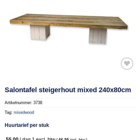
Toevoegen
Salontafel steigerhout mixed 240x80cm
aan
verlanglijst
Artikelnummer:
3738
Tag:
mixedwood
Huurtarief per stuk
55,00
|
dag 1
excl. btw.
(
66,55
incl. btw.)