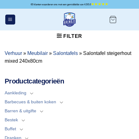
Ga
65 klanten waarderen ons met een gemiddelde van 4.5/5.0
naar
inhoud
FILTER
Verhuur
»
Meubilair
»
Salontafels
»
Salontafel steigerhout
mixed 240x80cm
Productcategorieën
Aankleding
Barbecues & buiten koken
Barren & uitgifte
Bestek
Buffet
Dranken