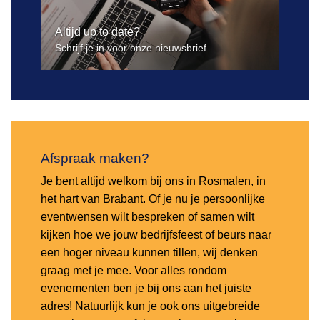
Altijd up to date?
Schrijf je in voor onze nieuwsbrief
Afspraak maken?
Je bent altijd welkom bij ons in Rosmalen, in
het hart van Brabant. Of je nu je persoonlijke
eventwensen wilt bespreken of samen wilt
kijken hoe we jouw bedrijfsfeest of beurs naar
een hoger niveau kunnen tillen, wij denken
graag met je mee. Voor alles rondom
evenementen ben je bij ons aan het juiste
adres! Natuurlijk kun je ook ons uitgebreide