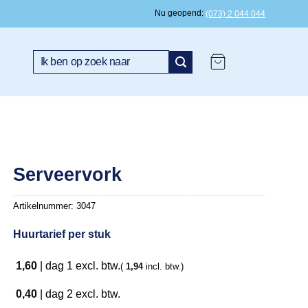
Nu geopend
(073) 2 044 044
Zoeken
naar:
Serveervork
Artikelnummer:
3047
Huurtarief per stuk
1,60
|
dag 1
excl. btw.
(
1,94
incl. btw.)
0,40
|
dag 2
excl. btw.