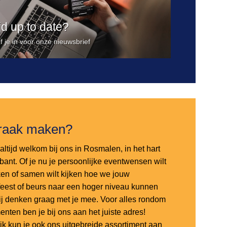
ijd up to date?
jf je in voor onze nieuwsbrief
raak maken?
altijd welkom bij ons in Rosmalen, in het hart
bant. Of je nu je persoonlijke eventwensen wilt
en of samen wilt kijken hoe we jouw
sfeest of beurs naar een hoger niveau kunnen
 wij denken graag met je mee. Voor alles rondom
nten ben je bij ons aan het juiste adres!
ijk kun je ook ons uitgebreide assortiment aan