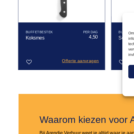
BUFFETBESTEK
BUFFET
Om 
60
4,50
Koksmes
Soepop
inf
tec
ver
inv
gen
Offerte aanvragen
Toevoegen
Toevoegen
aan
aan
verlanglijst
verlanglijst
Waarom kiezen voor 
Bij Arendje Verhuur weet je altijd waar je aa