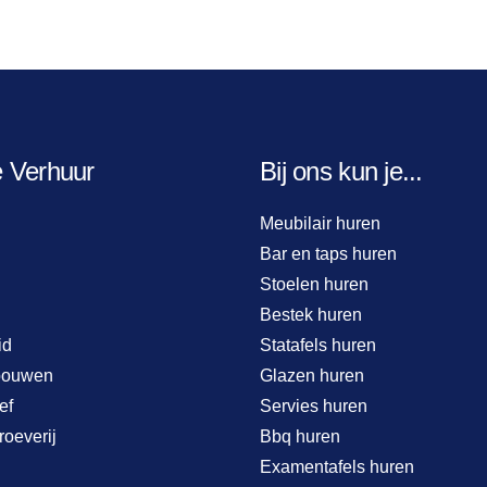
e Verhuur
Bij ons kun je...
Meubilair huren
Bar en taps huren
Stoelen huren
Bestek huren
id
Statafels huren
bouwen
Glazen huren
ef
Servies huren
roeverij
Bbq huren
Examentafels huren