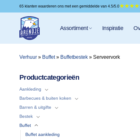
Ga
65 klanten waarderen ons met een gemiddelde van 4.5/5.0
naar
inhoud
Assortiment
Inspiratie
Ov
Verhuur
»
Buffet
»
Buffetbestek
»
Serveervork
Productcategorieën
Aankleding
Barbecues & buiten koken
Barren & uitgifte
Bestek
Buffet
Buffet aankleding