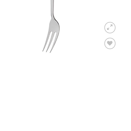
Toevoegen
aan
verlanglijst