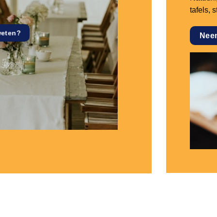
tafels, 
weten?
Nee