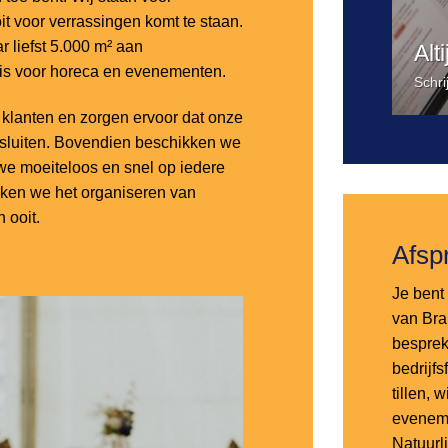
it voor verrassingen komt te staan.
 liefst 5.000 m² aan
Alt
 is voor horeca en evenementen.
Schri
lanten en zorgen ervoor dat onze
nsluiten. Bovendien beschikken we
e moeiteloos en snel op iedere
aken we het organiseren van
 ooit.
Afsp
Je bent 
van Bra
besprek
bedrijf
tillen,
eveneme
Natuurl