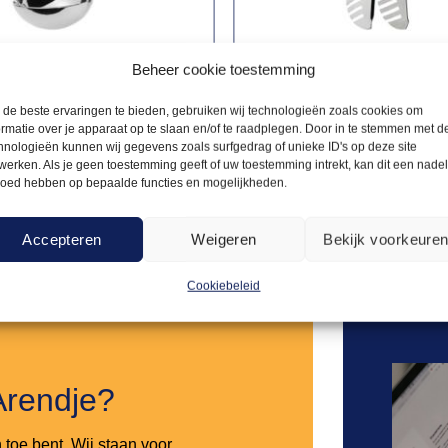
Beheer cookie toestemming
BESTEK
BUFFETBESTEK
de beste ervaringen te bieden, gebruiken wij technologieën zoals cookies om
1,60
scheplepel
Slatang
ormatie over je apparaat op te slaan en/of te raadplegen. Door in te stemmen met d
hnologieën kunnen wij gegevens zoals surfgedrag of unieke ID's op deze site
werken. Als je geen toestemming geeft of uw toestemming intrekt, kan dit een nade
loed hebben op bepaalde functies en mogelijkheden.
Offerte aanvragen
Offerte a
Accepteren
Weigeren
Bekijk voorkeure
Toevoegen
aan
Cookiebeleid
verlanglijst
Arendje?
n toe bent. Wij staan voor