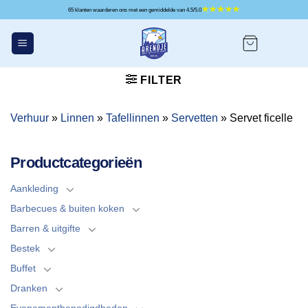
Ga
65 klanten waarderen ons met een gemiddelde van 4.5/5.0
naar
inhoud
FILTER
Verhuur
»
Linnen
»
Tafellinnen
»
Servetten
»
Servet ficelle
Productcategorieën
Aankleding
Barbecues & buiten koken
Barren & uitgifte
Bestek
Buffet
Dranken
Evenementbenodigdheden