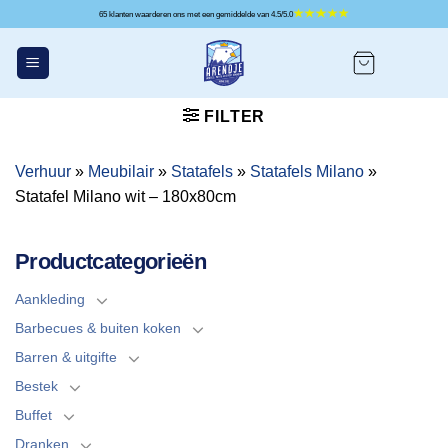
Ga
65 klanten waarderen ons met een gemiddelde van 4.5/5.0
naar
inhoud
FILTER
Verhuur
»
Meubilair
»
Statafels
»
Statafels Milano
»
Statafel Milano wit – 180x80cm
Productcategorieën
Aankleding
Barbecues & buiten koken
Barren & uitgifte
Bestek
Buffet
Dranken