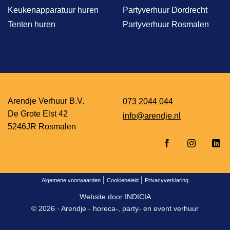
Keukenapparatuur huren
Partyverhuur Dordrecht
Tenten huren
Partyverhuur Rosmalen
Arendje Verhuur B.V.
073 2044 044
De Grote Elst 42
info@arendje.nl
5246JR Rosmalen
|
|
Algemene voorwaarden
Cookiebeleid
Privacyverklaring
Website door
INDICIA
© 2026 ·
Arendje - horeca-, party- en event verhuur